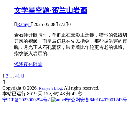
文学星空
题·贺兰山岩画

Ramyu

2025-05-08

773

0
岩石睁开眼睛时，羊群正在云影里迁徙，猎弓的弧线切
开风的褶皱，而星辰仍悬在先民指尖，那些被凿穿的夜
晚，月光正从石孔滴落，喂养着比年轮更古老的饥饿。
指纹嵌入岩层的...
浅浅夜色
随笔
1
2
…
41


Copyright © 2026.
. All rights reserved.
Ramyu`s Blog
本站已运行 8619 天
15 小时 48 分 46 秒
宁ICP备2023000294号-1
宁公网安备64010402001243号