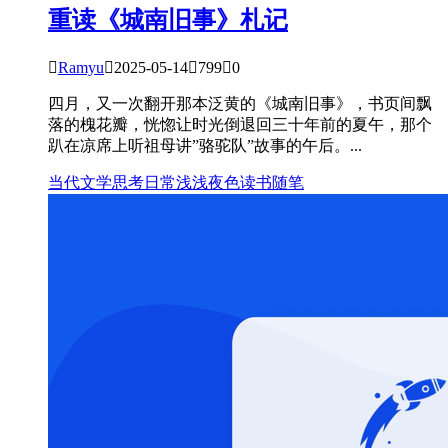
重读《城南旧事》札记

Ramyu

2025-05-14

799

0
四月，又一次翻开那本泛黄的《城南旧事》，书页间飘
落的槐花瓣，恍惚让时光倒退回三十年前的夏午，那个
趴在凉席上听祖母讲”骆驼队”故事的午后。...
当代文学
思考
日常
浅浅夜色
读书
随笔