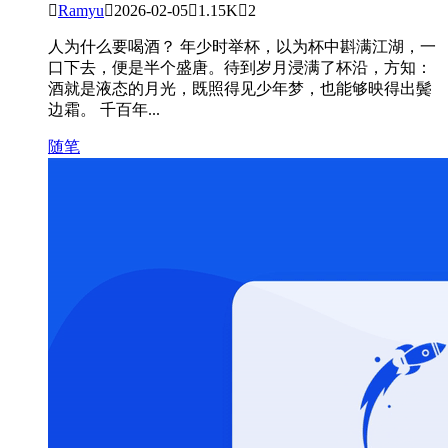

Ramyu

2026-02-05

1.15K

2
人为什么要喝酒？ 年少时举杯，以为杯中斟满江湖，一
口下去，便是半个盛唐。待到岁月浸满了杯沿，方知：
酒就是液态的月光，既照得见少年梦，也能够映得出鬓
边霜。 千百年...
随笔