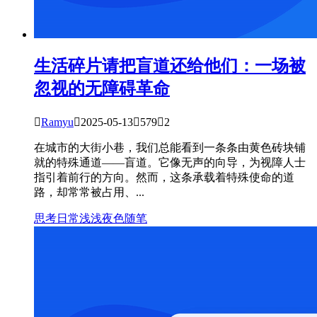
生活碎片
请把盲道还给他们：一场被
忽视的无障碍革命

Ramyu

2025-05-13

579

2
在城市的大街小巷，我们总能看到一条条由黄色砖块铺
就的特殊通道——盲道。它像无声的向导，为视障人士
指引着前行的方向。然而，这条承载着特殊使命的道
路，却常常被占用、...
思考
日常
浅浅夜色
随笔