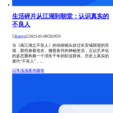
生活碎片
从江湖到朝堂：认识真实的
不良人

Ramyu

2025-05-08

829

0
当《画江湖之不良人》的动画镜头掠过长安城斑驳的宫
墙，那些身着皂衣、腰悬鱼符的神秘吏员，正以艺术化
的姿态重构着一个消失千年的职业群体。历史上真实的
唐代“不良人”，...
日常
浅浅夜色
随笔