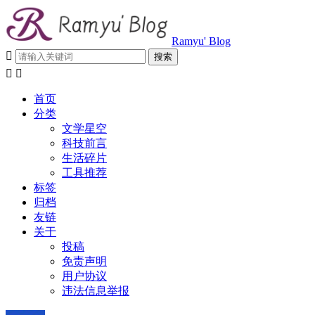
Ramyu' Blog



首页
分类
文学星空
科技前言
生活碎片
工具推荐
标签
归档
友链
关于
投稿
免责声明
用户协议
违法信息举报