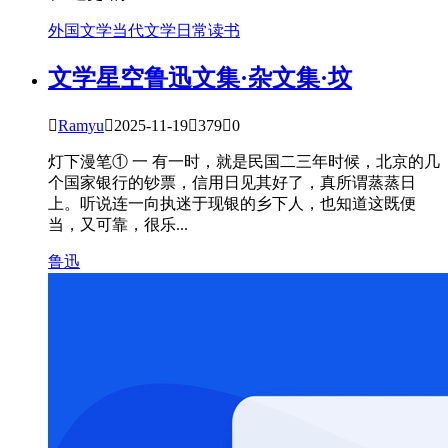
外国文学
当代文学
日常
读书
文学星空
鲁迅文集·杂文集·坟

Ramyu

2025-11-19

379

0
灯下漫笔① 一 有一时，就是民国二三年时候，北京的几
个国家银行的钞票，信用日见其好了，真所谓蒸蒸日
上。听说连一向执迷于现银的乡下人，也知道这既便
当，又可靠，很乐...
鲁迅