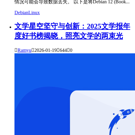
情况可能会导致数据丢失。 以下是将Debian 12 (Book...
Debian
Linux
文学星空
坚守与创新：2025文学报年
度好书榜揭晓，照亮文学的两束光

Ramyu

2026-01-19

644

0