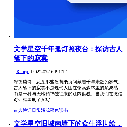
文学星空
千年孤灯照夜台：探访古人
笔下的寂寞

Ramyu

2025-05-16

917

1
深夜读诗，总觉那些泛黄纸页间藏着千年未散的雾气。
古人笔下的寂寞不是现代人困在钢筋森林里的疏离感，
而是一种与天地精神独往来的辽阔孤独。当我们在微信
对话框里删了又写...
古典诗词
日常
浅浅夜色
读书
文学星空
旧城南墙下的众生浮世绘，