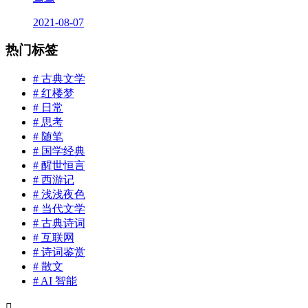
2021-08-07
热门标签
# 古典文学
# 红楼梦
# 日常
# 思考
# 随笔
# 国学经典
# 醒世恒言
# 西游记
# 浅浅夜色
# 当代文学
# 古典诗词
# 互联网
# 诗词鉴赏
# 散文
# AI 智能
