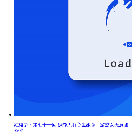
红楼梦：第七十一回 嫌隙人有心生嫌隙 鸳鸯女无意遇
鸳鸯