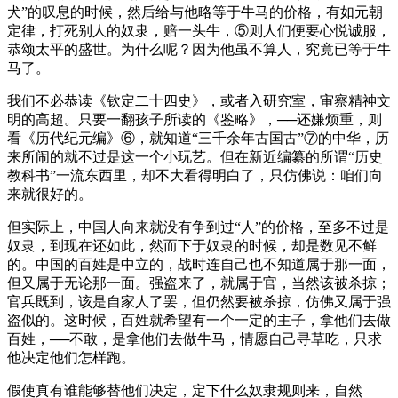
犬”的叹息的时候，然后给与他略等于牛马的价格，有如元朝
定律，打死别人的奴隶，赔一头牛，⑤则人们便要心悦诚服，
恭颂太平的盛世。为什么呢？因为他虽不算人，究竟已等于牛
马了。
我们不必恭读《钦定二十四史》，或者入研究室，审察精神文
明的高超。只要一翻孩子所读的《鉴略》，──还嫌烦重，则
看《历代纪元编》⑥，就知道“三千余年古国古”⑦的中华，历
来所闹的就不过是这一个小玩艺。但在新近编纂的所谓“历史
教科书”一流东西里，却不大看得明白了，只仿佛说：咱们向
来就很好的。
但实际上，中国人向来就没有争到过“人”的价格，至多不过是
奴隶，到现在还如此，然而下于奴隶的时候，却是数见不鲜
的。中国的百姓是中立的，战时连自己也不知道属于那一面，
但又属于无论那一面。强盗来了，就属于官，当然该被杀掠；
官兵既到，该是自家人了罢，但仍然要被杀掠，仿佛又属于强
盗似的。这时候，百姓就希望有一个一定的主子，拿他们去做
百姓，──不敢，是拿他们去做牛马，情愿自己寻草吃，只求
他决定他们怎样跑。
假使真有谁能够替他们决定，定下什么奴隶规则来，自然