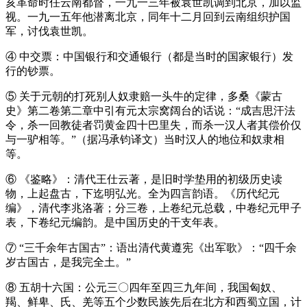
亥革命时任云南都督，一九一三年被袁世凯调到北京，加以监
视。一九一五年他潜离北京，同年十二月回到云南组织护国
军，讨伐袁世凯。
④ 中交票：中国银行和交通银行（都是当时的国家银行）发
行的钞票。
⑤ 关于元朝的打死别人奴隶赔一头牛的定律，多桑《蒙古
史》第二卷第二章中引有元太宗窝阔台的话说：“成吉思汗法
令，杀一回教徒者罚黄金四十巴里失，而杀一汉人者其偿价仅
与一驴相等。”（据冯承钧译文）当时汉人的地位和奴隶相
等。
⑥ 《鉴略》：清代王仕云著，是旧时学垫用的初级历史读
物，上起盘古，下迄明弘光。全为四言韵语。《历代纪元
编》，清代李兆洛著；分三卷，上卷纪元总载，中卷纪元甲子
表，下卷纪元编韵。是中国历史的干支年表。
⑦ “三千余年古国古”：语出清代黄遵宪《出军歌》：“四千余
岁古国古，是我完全土。”
⑧ 五胡十六国：公元三〇四年至四三九年间，我国匈奴、
羯、鲜卑、氏、羌等五个少数民族先后在北方和西蜀立国，计