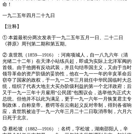
命！
一九二五年四月二十九日
【注释】
① 本篇最初分两次发表于一九二五年五月一日、二十二日
《莽原》周刊第二期和第五期。
② 袁世凯（1859—1916）：河南项城人，自一八九六年（清
光绪二十二年）在天津小站练兵起，即成为实际上北洋军阀的
首领。由于他拥有反动武装，并且勾结帝国主义，又由于当时
领导革命的资产阶级的妥协性，他在一九一一年的辛亥革命后
窃夺了国家的政权，于一九一二年三月就任中华民国临时大总
统，组织了代表大地主大买办阶级利益的第一个北洋政府；后
又于一九一三年十月雇用“公民团”包围议会，选举他为正式大
总统。但他并不以此为满足，更于一九一六年一月恢复君主专
制政体，自称皇帝。蔡锷等在云南起义反对帝制，得到各省响
应，袁世凯被迫于一九一六年三月二十二日取消帝制，六月六
日死于北京。
③ 蔡松坡（1882—1916）：名锷，字松坡，湖南邵阳人，辛