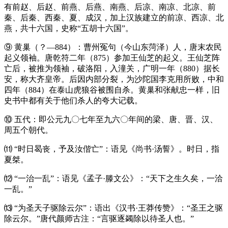
有前赵、后赵、前燕、后燕、南燕、后凉、南凉、北凉、前
秦、后秦、西秦、夏、成汉，加上汉族建立的前凉、西凉、北
燕，共十六国，史称“五胡十六国”。
⑨ 黄巢（？—884）：曹州冤句（今山东菏泽）人，唐末农民
起义领袖。唐乾符二年（875）参加王仙芝的起义。王仙芝阵
亡后，被推为领袖，破洛阳，入潼关，广明一年（880）据长
安，称大齐皇帝。后因内部分裂，为沙陀国李克用所败，中和
四年（884）在泰山虎狼谷被围自杀。黄巢和张献忠一样，旧
史书中都有关于他们杀人的夸大记载。
⑩ 五代：即公元九〇七年至九六〇年间的梁、唐、晋、汉、
周五个朝代。
⑾ “时日曷丧，予及汝偕亡”：语见《尚书·汤誓》。时日，指
夏桀。
⑿ “一治一乱”：语见《孟子·滕文公》：“天下之生久矣，一洽
一乱。”
⒀ “为圣天子驱除云尔”：语出《汉书·王莽传赞》：“圣王之驱
除云尔。”唐代颜师古注：“言驱逐蠲除以待圣人也。”