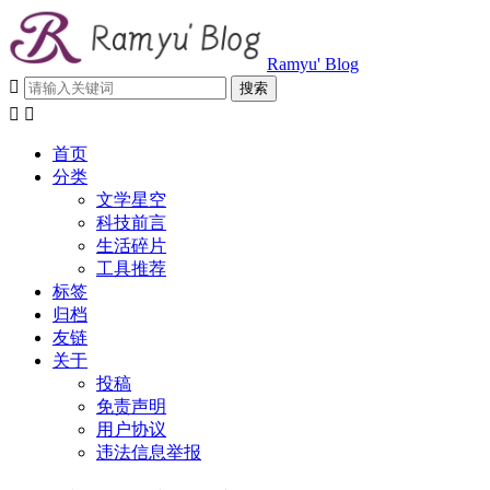
Ramyu' Blog



首页
分类
文学星空
科技前言
生活碎片
工具推荐
标签
归档
友链
关于
投稿
免责声明
用户协议
违法信息举报