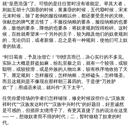
就“皇恩浩荡”了。可惜的是往往暂时没有谁能定。举其大者，
则如五胡十六国⑧的时候，黄巢⑨的时候，五代⑩时候，宋末
元末时候，除了老例的服役纳粮以外，都还要受意外的灾殃。
张献忠的脾气更古怪了，不服役纳粮的要杀，服役纳粮的也要
杀，敌他的要杀，降他的也要杀：将奴隶规则毁得粉碎。这时
候，百姓就希望来一个另外的主子，较为顾及他们的奴隶规则
的，无论仍旧，或者新颁，总之是有一种规则，使他们可上奴
隶的轨道。
“时日曷丧，予及汝偕亡！”⑾愤言而已，决心实行的不多见。
实际上大概是群盗如麻，纷乱至极之后，就有一个较强，或较
聪明，或较狡滑，或是外族的人物出来，较有秩序地收拾了天
下。厘定规则：怎样服役，怎样纳粮，怎样磕头，怎样颂圣。
而且这规则是不像现在那样朝三暮四的。于是便“万姓胪
欢”了；用成语来说，就叫作“天下太平”。
任凭你爱排场的学者们怎样铺张，修史时候设些什么“汉族发
祥时代”“汉族发达时代”“汉族中兴时代”的好题目，好意诚然
是可感的，但措辞太绕湾子了。有更其直捷了当的说法在这里
── 一，想做奴隶而不得的时代；二，暂时做稳了奴隶的时
代。