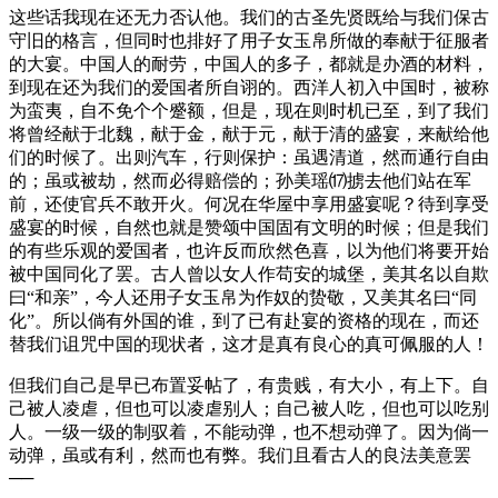
这些话我现在还无力否认他。我们的古圣先贤既给与我们保古
守旧的格言，但同时也排好了用子女玉帛所做的奉献于征服者
的大宴。中国人的耐劳，中国人的多子，都就是办酒的材料，
到现在还为我们的爱国者所自诩的。西洋人初入中国时，被称
为蛮夷，自不免个个蹙额，但是，现在则时机已至，到了我们
将曾经献于北魏，献于金，献于元，献于清的盛宴，来献给他
们的时候了。出则汽车，行则保护：虽遇清道，然而通行自由
的；虽或被劫，然而必得赔偿的；孙美瑶⒄掳去他们站在军
前，还使官兵不敢开火。何况在华屋中享用盛宴呢？待到享受
盛宴的时候，自然也就是赞颂中国固有文明的时候；但是我们
的有些乐观的爱国者，也许反而欣然色喜，以为他们将要开始
被中国同化了罢。古人曾以女人作苟安的城堡，美其名以自欺
曰“和亲”，今人还用子女玉帛为作奴的贽敬，又美其名曰“同
化”。所以倘有外国的谁，到了已有赴宴的资格的现在，而还
替我们诅咒中国的现状者，这才是真有良心的真可佩服的人！
但我们自己是早已布置妥帖了，有贵贱，有大小，有上下。自
己被人凌虐，但也可以凌虐别人；自己被人吃，但也可以吃别
人。一级一级的制驭着，不能动弹，也不想动弹了。因为倘一
动弹，虽或有利，然而也有弊。我们且看古人的良法美意罢
──