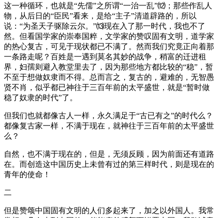
这一种循环，也就是“先儒”之所谓“一治一乱”⑿；那些作乱人
物，从后日的“臣民”看来，是给“主子”清道辟路的，所以
说：“为圣天子驱除云尔。”⒀现在入了那一时代，我也不了
然。但看国学家的崇奉国粹，文学家的赞叹固有文明，道学家
的热心复古，可见于现状都已不满了。然而我们究竟正向着那
一条路走呢？百姓是一遇到莫名其妙的战争，稍富的迁进租
界，妇孺则避入教堂里去了，因为那些地方都比较的“稳”，暂
不至于想做奴隶而不得。总而言之，复古的，避难的，无智愚
贤不肖，似乎都已神往于三百年前的太平盛世，就是“暂时做
稳了奴隶的时代”了。
但我们也就都像古人一样，永久满足于“古已有之”的时代么？
都像复古家一样，不满于现在，就神往于三百年前的太平盛世
么？
自然，也不满于现在的，但是，无须反顾，因为前面还有道路
在。而创造这中国历史上未曾有过的第三样时代，则是现在的
青年的使命！
二
但是赞颂中国固有文明的人们多起来了，加之以外国人。我常