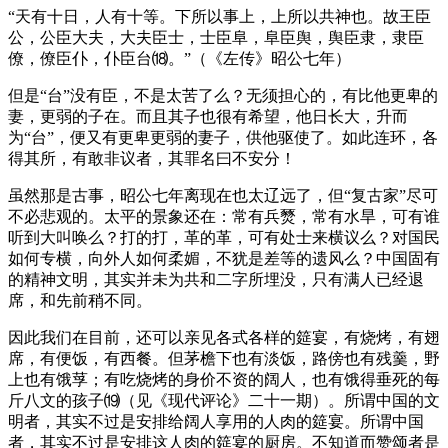
“天有十日，人有十等。下所以事上，上所以共神也。故王臣
公，公臣大夫，大夫臣士，士臣阜，阜臣舆，舆臣隶，隶臣
僚，僚臣仆，仆臣台⒅。”（《左传》昭公七年）
但是“台”没有臣，不是太苦了么？无须担心的，有比他更卑的
妻，更弱的子在。而且其子也很有希望，他日长大，升而
为“台”，便又有更卑更弱的妻子，供他驱使了。如此连环，各
得其所，有敢非议者，其罪名曰不安分！
虽然那是古事，昭公七年离现在也太辽远了，但“复古家”尽可
不必悲观的。太平的景象还在：常有兵燹，常有水旱，可有谁
听到大叫唤么？打的打，革的革，可有处士来横议么？对国民
如何专横，向外人如何柔媚，不犹是差等的遗风么？中国固有
的精神文明，其实并未为共和二字所埋没，只有满人已经退
席，和先前稍不同。
因此我们在目前，还可以亲见各式各样的筵宴，有烧烤，有翅
席，有便饭，有西餐。但茅檐下也有淡饭，路傍也有残羹，野
上也有饿莩；有吃烧烤的身价不资的阔人，也有饿得垂死的每
斤八文的孩子⒆（见《现代评论》二十一期）。所谓中国的文
明者，其实不过是安排给阔人享用的人肉的筵宴。所谓中国
者，其实不过是安排这人肉的筵宴的厨房。不知道而赞颂者是