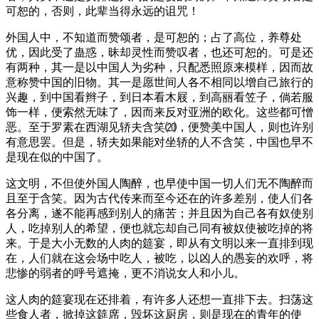
可恕的，否则，此辈当得永远的诅咒！
外国人中，不知道而赞颂者，是可恕的；占了高位，养尊处
优，因此受了蛊惑，昧却灵性而赞叹者，也还可恕的。可是还
有两种，其一是以中国人为劣种，只配悉照原来模样，因而故
意称赞中国的旧物。其一是愿世间人各不相同以增自己旅行的
兴趣，到中国看辫子，到日本看木屐，到高丽看笠子，倘若服
饰一样，便索然无味了，因而来反对亚洲的欧化。这些都可憎
恶。至于罗素在西湖见轿夫含笑⒇，便赞美中国人，则也许别
有意思罢。但是，轿夫如果能对坐轿的人不含笑，中国也早不
是现在似的中国了。
这文明，不但使外国人陶醉，也早使中国一切人们无不陶醉而
且至于含笑。因为古代传来而至今还在的许多差别，使人们各
各分离，遂不能再感到别人的痛苦；并且因为自己各有奴使别
人，吃掉别人的希望，便也就忘却自己同有被奴使被吃掉的将
来。于是大小无数的人肉的筵宴，即从有文明以来一直排到现
在，人们就在这会场中吃人，被吃，以凶人的愚妄的欢呼，将
悲惨的弱者的呼号遮掩，更不消说女人和小儿。
这人肉的筵宴现在还排着，有许多人还想一直排下去。扫荡这
些食人者，掀掉这筵席，毁坏这厨房，则是现在的青年的使