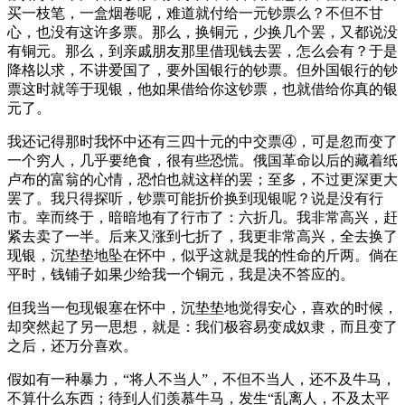
买一枝笔，一盒烟卷呢，难道就付给一元钞票么？不但不甘
心，也没有这许多票。那么，换铜元，少换几个罢，又都说没
有铜元。那么，到亲戚朋友那里借现钱去罢，怎么会有？于是
降格以求，不讲爱国了，要外国银行的钞票。但外国银行的钞
票这时就等于现银，他如果借给你这钞票，也就借给你真的银
元了。
我还记得那时我怀中还有三四十元的中交票④，可是忽而变了
一个穷人，几乎要绝食，很有些恐慌。俄国革命以后的藏着纸
卢布的富翁的心情，恐怕也就这样的罢；至多，不过更深更大
罢了。我只得探听，钞票可能折价换到现银呢？说是没有行
市。幸而终于，暗暗地有了行市了：六折几。我非常高兴，赶
紧去卖了一半。后来又涨到七折了，我更非常高兴，全去换了
现银，沉垫垫地坠在怀中，似乎这就是我的性命的斤两。倘在
平时，钱铺子如果少给我一个铜元，我是决不答应的。
但我当一包现银塞在怀中，沉垫垫地觉得安心，喜欢的时候，
却突然起了另一思想，就是：我们极容易变成奴隶，而且变了
之后，还万分喜欢。
假如有一种暴力，“将人不当人”，不但不当人，还不及牛马，
不算什么东西；待到人们羡慕牛马，发生“乱离人，不及太平