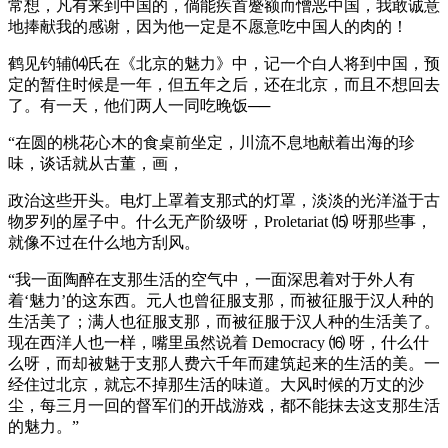
常想，凡有来到中国的，倘能疾首蹙额而憎恶中国，我敢诚意
地捧献我的感谢，因为他一定是不愿意吃中国人的肉的！
鹤见钓辅⒁氏在《北京的魅力》中，记一个白人将到中国，预
定的暂住时候是一年，但五年之后，还在北京，而且不想回去
了。有一天，他们两人一同吃晚饭──
“在圆的桃花心木的食桌前坐定，川流不息地献着出海的珍
味，谈话就从古董，画，
政治这些开头。电灯上罩着支那式的灯罩，淡淡的光洋溢于古
物罗列的屋子中。什么无产阶级呀，Proletariat ⒂ 呀那些事，
就像不过在什么地方刮风。
“我一面陶醉在支那生活的空气中，一面深思着对于外人有
着‘魅力’的这东西。元人也曾征服支那，而被征服于汉人种的
生活美了；满人也征服支那，而被征服于汉人种的生活美了。
现在西洋人也一样，嘴里虽然说着 Democracy ⒃ 呀，什么什
么呀，而却被魅于支那人费六千年而建筑起来的生活的美。一
经住过北京，就忘不掉那生活的味道。大风时候的万丈的沙
尘，每三月一回的督军们的开战游戏，都不能抹去这支那生活
的魅力。”