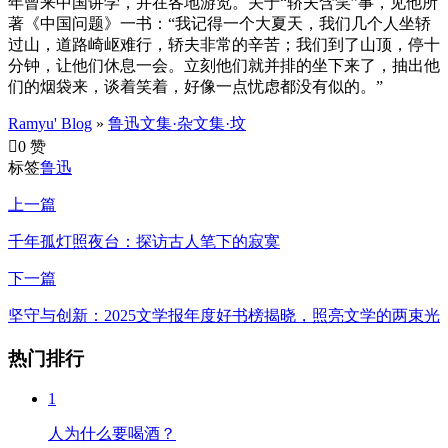
年曾来中国讲学，并在各地游览。关于“轿夫含笑”事，见他所
著《中国问题》一书：“我记得一个大夏天，我们几个人坐轿
过山，道路崎岖难行，轿夫非常的辛苦；我们到了山顶，停十
分钟，让他们休息一会。立刻他们就并排的坐下来了，抽出他
们的烟袋来，谈着笑着，好像一点忧虑都没有似的。”
Ramyu' Blog
»
鲁迅文集·杂文集·坟

0 赞
标签
鲁迅
上一篇
千年孤灯照夜台：探访古人笔下的寂寞
下一篇
坚守与创新：2025文学报年度好书榜揭晓，照亮文学的两束光
热门排行
1
人为什么要喝酒？