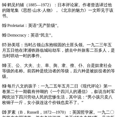
⒁ 鹤见钓辅（1885—1972）：日本评论家。作者曾选译过他
的随笔集《思想·山水·人物》，《北京的魅力》一文即见于该
书。
⒂ Proletariat：英语“无产阶级”。
⒃ Democracy：英语“民主”。
⒄ 孙美瑶：当时占领山东抱犊固的土匪头领。一九二三年五
月五日他在津浦铁路临城站劫车，掳去中外旅客二百多人，是
当时哄动一时的事件。
⒅ 王、公、大夫、士、阜、舆、隶、僚、仆、台是奴隶社会
等级的名称。前四种是统治者的等级，后六种是被奴役者的等
级。
⒆ 每斤八文的孩子：一九二五年五月二日《现代评论》第一
卷第二十一期载有仲瑚的《一个四川人的通信》，叙说当时军
阀统治下四川劳动人民的悲惨生活，其中说：“男小孩只卖八
枚铜子一斤，女小孩连这个价钱也卖不了。”
⒇ 罗素（B．Russell，1872—1970）：英国哲学家。一九二〇