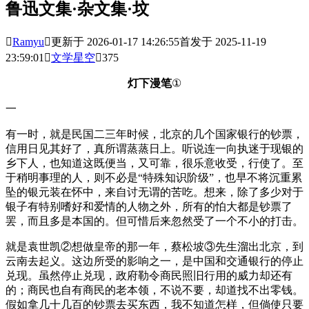
鲁迅文集·杂文集·坟

Ramyu

更新于 2026-01-17 14:26:55
首发于 2025-11-19
23:59:01

文学星空

375
灯下漫笔
①
一
有一时，就是民国二三年时候，北京的几个国家银行的钞票，
信用日见其好了，真所谓蒸蒸日上。听说连一向执迷于现银的
乡下人，也知道这既便当，又可靠，很乐意收受，行使了。至
于稍明事理的人，则不必是“特殊知识阶级”，也早不将沉重累
坠的银元装在怀中，来自讨无谓的苦吃。想来，除了多少对于
银子有特别嗜好和爱情的人物之外，所有的怕大都是钞票了
罢，而且多是本国的。但可惜后来忽然受了一个不小的打击。
就是袁世凯②想做皇帝的那一年，蔡松坡③先生溜出北京，到
云南去起义。这边所受的影响之一，是中国和交通银行的停止
兑现。虽然停止兑现，政府勒令商民照旧行用的威力却还有
的；商民也自有商民的老本领，不说不要，却道找不出零钱。
假如拿几十几百的钞票去买东西，我不知道怎样，但倘使只要