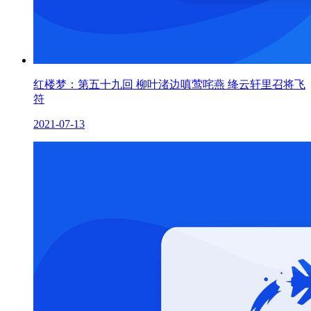
红楼梦：第五十九回 柳叶渚边嗔莺咤燕 绛云轩里召将飞
符
2021-07-13