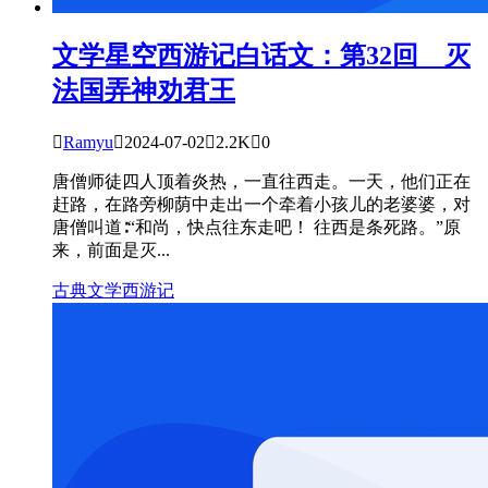
文学星空
西游记白话文：第32回 灭
法国弄神劝君王

Ramyu

2024-07-02

2.2K

0
唐僧师徒四人顶着炎热，一直往西走。一天，他们正在
赶路，在路旁柳荫中走出一个牵着小孩儿的老婆婆，对
唐僧叫道∶“和尚，快点往东走吧！ 往西是条死路。”原
来，前面是灭...
古典文学
西游记