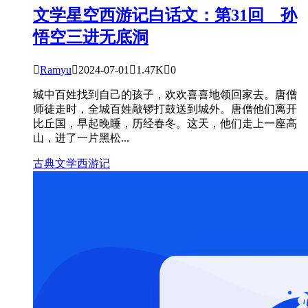
文学星空
西游记白话文：第31回 孙
悟空三进无底洞

Ramyu

2024-07-01

1.47K

0
城中百姓找到自己的孩子，欢欢喜喜地领回家去。唐僧
师徒走时，全城百姓敲锣打鼓送到城外。唐僧他们离开
比丘国，早起晚睡，历经春冬。这天，他们走上一座高
山，进了一片黑松...
古典文学
西游记