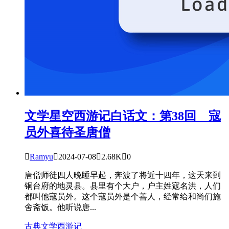
文学星空
西游记白话文：第38回 寇
员外喜待圣唐僧

Ramyu

2024-07-08

2.68K

0
唐僧师徒四人晚睡早起，奔波了将近十四年，这天来到
铜台府的地灵县。县里有个大户，户主姓寇名洪，人们
都叫他寇员外。这个寇员外是个善人，经常给和尚们施
舍斋饭。他听说唐...
古典文学
西游记