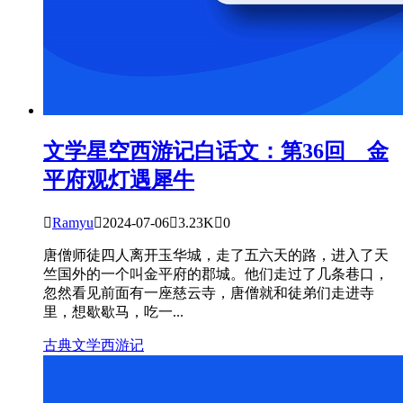
文学星空
西游记白话文：第36回 金
平府观灯遇犀牛

Ramyu

2024-07-06

3.23K

0
唐僧师徒四人离开玉华城，走了五六天的路，进入了天
竺国外的一个叫金平府的郡城。他们走过了几条巷口，
忽然看见前面有一座慈云寺，唐僧就和徒弟们走进寺
里，想歇歇马，吃一...
古典文学
西游记