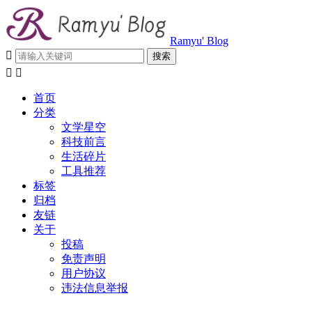
Ramyu' Blog



首页
分类
文学星空
科技前言
生活碎片
工具推荐
标签
归档
友链
关于
投稿
免责声明
用户协议
违法信息举报