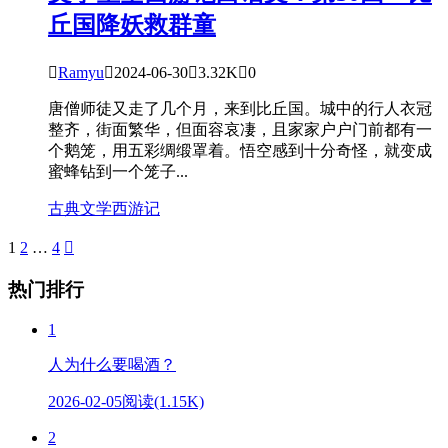
丘国降妖救群童

Ramyu

2024-06-30

3.32K

0
唐僧师徒又走了几个月，来到比丘国。城中的行人衣冠
整齐，街面繁华，但面容哀凄，且家家户户门前都有一
个鹅笼，用五彩绸缎罩着。悟空感到十分奇怪，就变成
蜜蜂钻到一个笼子...
古典文学
西游记
1
2
…
4

热门排行
1
人为什么要喝酒？
2026-02-05
阅读(1.15K)
2