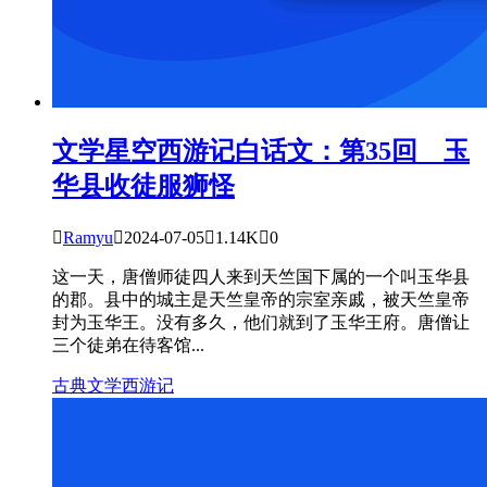
文学星空
西游记白话文：第35回 玉
华县收徒服狮怪

Ramyu

2024-07-05

1.14K

0
这一天，唐僧师徒四人来到天竺国下属的一个叫玉华县
的郡。县中的城主是天竺皇帝的宗室亲戚，被天竺皇帝
封为玉华王。没有多久，他们就到了玉华王府。唐僧让
三个徒弟在待客馆...
古典文学
西游记