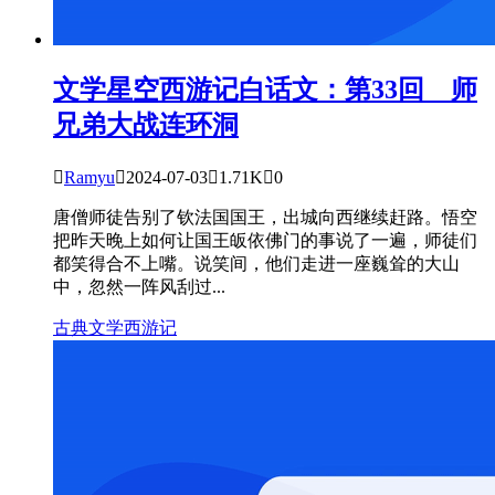
文学星空
西游记白话文：第33回 师
兄弟大战连环洞

Ramyu

2024-07-03

1.71K

0
唐僧师徒告别了钦法国国王，出城向西继续赶路。悟空
把昨天晚上如何让国王皈依佛门的事说了一遍，师徒们
都笑得合不上嘴。说笑间，他们走进一座巍耸的大山
中，忽然一阵风刮过...
古典文学
西游记