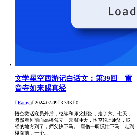
文学星空
西游记白话文：第39回 雷
音寺如来赐真经

Ramyu

2024-07-09

3.39K

0
悟空救活寇员外后，继续和师父赶路，走了六、七天，
忽然看见前面高楼耸立，云阁冲天，悟空说∶“师父，取
经的地方到了，师父快下马。”唐僧一听慌忙下马，走到
楼阁前，一个...