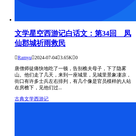
文学星空
西游记白话文：第34回 凤
仙郡城祈雨救民

Ramyu

2024-07-04

3.65K

0
唐僧师徒痛快地吃了一顿，告别樵夫母子，下了隐雾
山。他们走了几天，来到一座城里，见城里景象凄凉，
街口有许多士兵左右排列，有几个像是官员模样的人站
在房檐下，见他们过...
古典文学
西游记