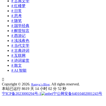
# 古典文学
# 红楼梦
# 日常
# 思考
# 随笔
# 国学经典
# 醒世恒言
# 西游记
# 浅浅夜色
# 当代文学
# 古典诗词
# 互联网
# 诗词鉴赏
# 散文
# AI 智能

Copyright © 2026.
. All rights reserved.
Ramyu`s Blog
本站已运行 8619 天
14 小时 02 分 53 秒
宁ICP备2023000294号-1
宁公网安备64010402001243号