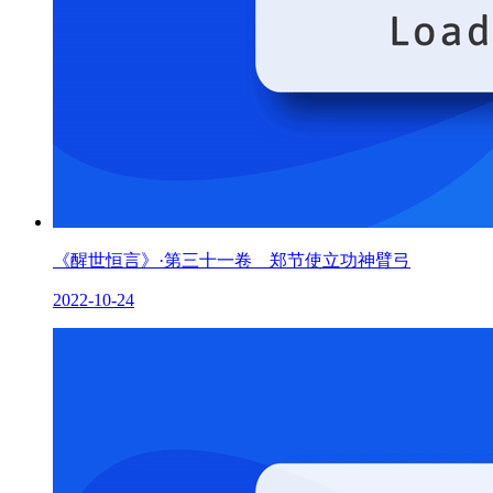
《醒世恒言》·第三十一卷 郑节使立功神臂弓
2022-10-24