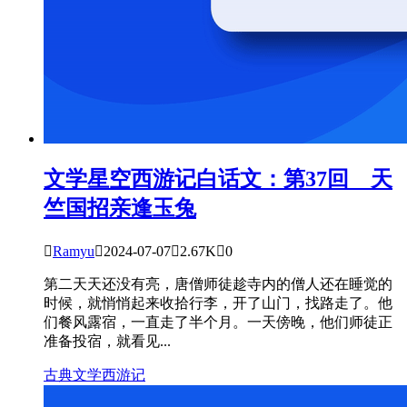
文学星空
西游记白话文：第37回 天
竺国招亲逢玉兔

Ramyu

2024-07-07

2.67K

0
第二天天还没有亮，唐僧师徒趁寺内的僧人还在睡觉的
时候，就悄悄起来收拾行李，开了山门，找路走了。他
们餐风露宿，一直走了半个月。一天傍晚，他们师徒正
准备投宿，就看见...
古典文学
西游记