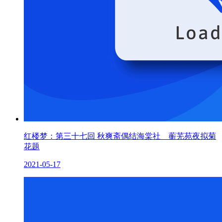
红楼梦：第三十七回 秋爽斋偶结海棠社 蘅芜苑夜拟菊
花题
2021-05-17