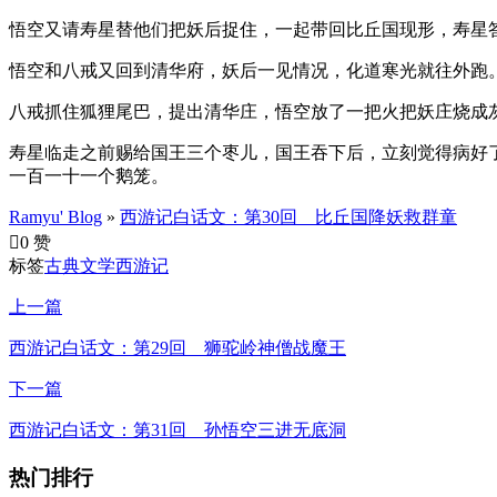
悟空又请寿星替他们把妖后捉住，一起带回比丘国现形，寿星
悟空和八戒又回到清华府，妖后一见情况，化道寒光就往外跑
八戒抓住狐狸尾巴，提出清华庄，悟空放了一把火把妖庄烧成灰
寿星临走之前赐给国王三个枣儿，国王吞下后，立刻觉得病好
一百一十一个鹅笼。
Ramyu' Blog
»
西游记白话文：第30回 比丘国降妖救群童

0 赞
标签
古典文学
西游记
上一篇
西游记白话文：第29回 狮驼岭神僧战魔王
下一篇
西游记白话文：第31回 孙悟空三进无底洞
热门排行