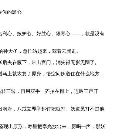
要你的黑心！
名利心、嫉妒心、好胜心、狠毒心……，就是没有
宫的孙大圣，急忙站起来，驾着云就走。
妖后夹在腋下，带出宫门，消失得无影无踪了。
僧马上就恢复了原身，悟空问妖道住在什么地方，
右转三转，再用双手一齐拍在树上，连叫三声开
出洞府，八戒立即举起钉耙就打。妖道见打不过他
妖怪现出原形，寿星把寒光放出来，厉喝一声，那妖