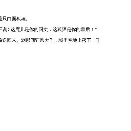
是只白面狐狸。
说∶“这鹿儿是你的国丈，这狐狸是你的皇后！”
孩送回来。刹那间狂风大作，城里空地上落下一千