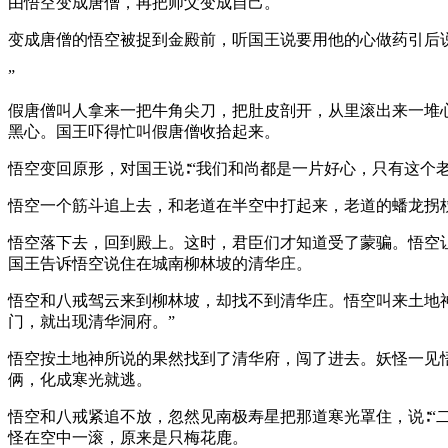
由悟空变成唐僧，再把师父变成自己。
变成唐僧的悟空被捉到金殿前，听国王说要用他的心做药引后说
”
假唐僧叫人拿来一把牛角尖刀，把肚皮剖开，从里滚出来一堆
黑心。国王吓得忙叫假唐僧收拾起来。
悟空变回原形，对国王说∶“我们和尚都是一片好心，只有这个
悟空一个筋斗追上去，和老道在半空中打起来，老道的蟠龙拐
悟空落下去，回到殿上。这时，君臣们才知道受了蒙骗。悟空
国王告诉悟空说住在城南柳林坡的清华庄。
悟空和八戒驾云来到柳林坡，却找不到清华庄。悟空叫来土地
门，就出现清华洞府。”
悟空按土地神所说的果然找到了清华府，闯了进去。妖怪一见
俩，化成寒光就逃。
悟空和八戒紧追不放，忽然见南极寿星把那道寒光罩住，说∶“
怪在空中一滚，原来是只梅花鹿。