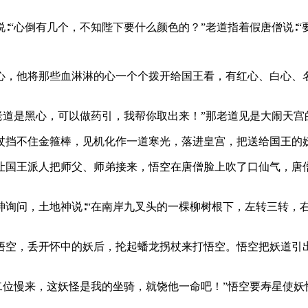
∶“心倒有几个，不知陛下要什么颜色的？”老道指着假唐僧说∶“
心，他将那些血淋淋的心一个个拨开给国王看，有红心、白心、
老道是黑心，可以做药引，我帮你取出来！”那老道见是大闹天
杖挡不住金箍棒，见机化作一道寒光，落进皇宫，把送给国王的
让国王派人把师父、师弟接来，悟空在唐僧脸上吹了口仙气，唐
神询问，土地神说∶“在南岸九叉头的一棵柳树根下，左转三转，
悟空，丢开怀中的妖后，抡起蟠龙拐杖来打悟空。悟空把妖道引
二位慢来，这妖怪是我的坐骑，就饶他一命吧！”悟空要寿星使