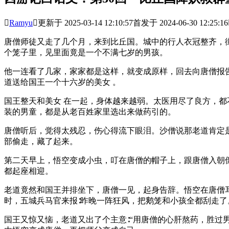

Ramyu

更新于 2025-03-14 12:10:57
首发于 2024-06-30 12:25:16
唐僧师徒又走了几个月，来到比丘国。城中的行人衣冠整齐，
个笼子里，见里面竟是一个不满七岁的男孩。
他一连看了几家，家家都是这样，就变成原样，回去向唐僧报
道送给国王一个十六岁的美女 。
国王整天和美女 在一起，身体越来越弱。太医用尽了良方，
装的男童，都是从老百姓家里选出来做药引的。
唐僧听后，觉得太残忍，伤心得流下眼泪。沙僧说那老道肯定
部偷走，藏了起来。
第二天早上，悟空变成小虫，叮在唐僧的帽子上，跟唐僧入朝
都起座相迎。
老道竟然和国王并排坐下，唐僧一见，起身告辞。悟空在唐僧耳
时，五城兵马官来报∶昨晚一阵狂风，把鹅笼和小孩全都刮走了
国王又惊又恼，老道又出了个主意∶“用唐僧的心肝熬药，胜过