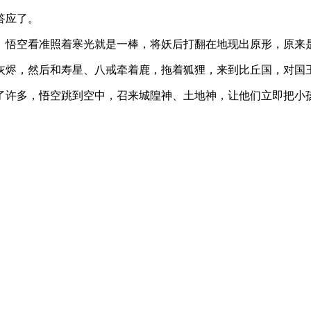
答应了。
。悟空看准照着寒光就是一棒，将妖后打翻在地现出原形，原来
烬，然后和寿星、八戒牵着鹿，拖着狐狸，来到比丘国，对国王
了许多，悟空跳到空中，召来城隍神、土地神，让他们立即把小