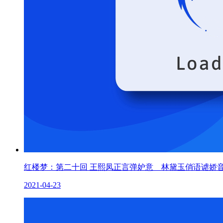
红楼梦：第二十回 王熙凤正言弹妒意 林黛玉俏语谑娇
2021-04-23