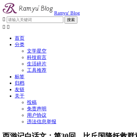
Ramyu' Blog



首页
分类
文学星空
科技前言
生活碎片
工具推荐
标签
归档
友链
关于
投稿
免责声明
用户协议
违法信息举报
西游记白话文：第30回 比丘国降妖救群