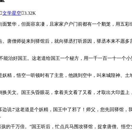

文学星空

3.32K
街面繁华，但面容哀凄，且家家户户门前都有一个鹅笼，用五彩
告。唐僧师徒来到驿馆后，就向驿丞打听原因，驿丞本来不愿多
都不能治好国王。这老道给国王一个秘方，用一千一百一十一个小
是妖精，悟空一听顿时有了主意，他跳到空中，叫来城隍神、土
倒换关文。国王头昏眼花，拿着关文看了又看，才取出大印盖上
边说∶“这老道是个妖精，国王中了邪了！师父，您先回驿馆，
。
男孩的千万倍。”国王听后，忙点兵马围攻驿馆，捉拿唐僧。悟