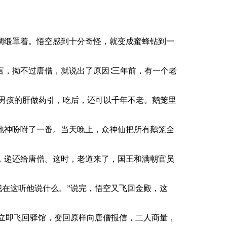
绸缎罩着。悟空感到十分奇怪，就变成蜜蜂钻到一
言，拗不过唐僧，就说出了原因∶三年前，有一个老
男孩的肝做药引，吃后，还可以千年不老。鹅笼里
地神吩咐了一番。当天晚上，众神仙把所有鹅笼全
，递还给唐僧。这时，老道来了，国王和满朝官员
我在这听他说什么。”说完，悟空又飞回金殿，这
空立即飞回驿馆，变回原样向唐僧报信，二人商量，