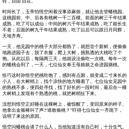
转，自由 自在。
时间长了，玉帝怕悟空闲着没事添麻烦，就让他去管蟠桃园。
这桃园前、中、后各有桃树一千二百棵。前面的树三千年结果
成熟，吃了可以成仙；中间的树六千年结果成熟，吃了能长生
不老；后面的树九千年结果成熟，吃了以后可以跟日月同辉，
天地齐寿。
一天，他见园中的桃子大部分都熟了，就想尝个新鲜，便偷偷
地跑进园子去，脱了衣服，爬上大树，挑熟透的大桃吃了个
饱。从此以后，每隔两三天，他就设法偷吃一次桃。每年一次
的蟠桃会到了，一天，七位仙女奉王母娘娘之命进园摘桃。
恰巧这时孙悟空把桃吃饱了，感到有点困，就变成二寸来长的
小人，在大树梢上，找个凉快的地方睡着了。七位仙女见园中
的熟桃不多，便四处寻找，找了好长的一段时间，最后在一棵
大树梢上发现有个熟透的桃，就把树梢扯下来。
没想到悟空正好睡在这棵树上，被惊醒了，变回原来的样子。
他拿出金箍棒叫了声∶“谁敢偷桃？”吓得七位仙女一齐跪下，
说明了来这的原因。
悟空问蟠桃会请了什么人，当他知道没有自己时，十分生气。