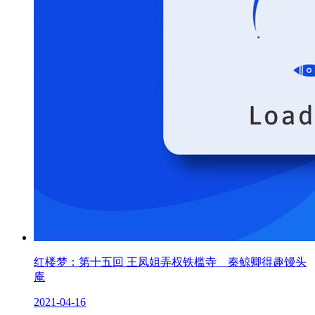
红楼梦：第十五回 王凤姐弄权铁槛寺 秦鲸卿得趣馒头
庵
2021-04-16