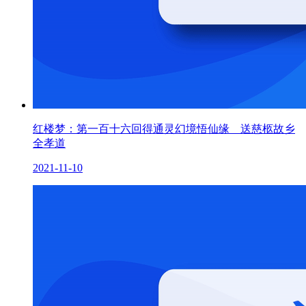
红楼梦：第一百十六回得通灵幻境悟仙缘 送慈柩故乡
全孝道
2021-11-10