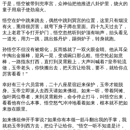
于是，悟空被带到兜率宫，众神仙把他推进八卦炉里，烧火的
童子用扇子使劲扇火。
悟空在炉中跳来跳去，偶然中跳到巽宫的位置，这里只有烟没
有火，熏得很厉害，就弯下身子蹲在里面。四十九天过去了，
太上老君下令打开炉门，悟空忽然听到炉顶有响声，抬头看见
一道光，用力一跳，跳出炼丹炉，踢倒炉子，转身就跑。
孙悟空不但没有被熔化，反而炼就了一双火眼金睛。他从耳朵
中掏出金箍棒，迎风一晃，变成碗口那么粗。悟空抡起如意
棒，一路指东打西，直打到灵霄殿上，大声叫喊着∶“皇帝轮流
做，玉帝老头，你快搬出去，把天宫让给我，要不，就给你点
厉害看看！”
幸好有三十六员雷将，二十八座星宿赶来保护，玉帝才能脱
身。玉帝立即派人去西天请如来佛祖。如来一听，带着阿傩、
伽叶两位尊者，来到灵霄殿外，命令停止打斗，叫悟空出来，
看看他有什么本事。悟空怒气冲冲地看着如来，根本就不把如
来放在眼里。
如来佛祖伸开手掌说∶“如果你有本领一筋斗翻出我的手掌，我
就劝玉帝到西方去，把位子让给你。”悟空一听不知道是计，