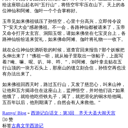
给这座联山起名叫“五行山”，将悟空牢牢压在山下。天上的各
位神仙和阿傩、伽叶一个个合掌称好。
玉帝见如来佛祖镇压了孙悟空，心里十分高兴，立即传令设
下“安天大会”感谢佛祖。不一会，各路神仙都被请来了，玉帝
又命令打开太玄宫、洞阳玉馆，请如来佛坐在七宝灵台上，各
路神仙纷纷送来贺礼，如来佛命阿傩、伽叶将礼物一一收下。
就在众位神仙饮酒听歌的时候，巡查官回来报告∶“那个妖猴把
头伸出来了！”佛祖一听，就从袖子里取出一张帖子，上面写
着∶“唵、嘛、呢、叭、哞、吽、”，叫阿傩、伽叶拿去贴在五
行山顶的一块方石头上，那座山的缝立刻合住，孙悟空再也没
有办法出来了。
如来佛祖回西天时，路过五行山，又发了慈悲心，叫来山神，
让他和五方揭谛住在这座山上，监押悟空，并对他们说∶“如果
他饿了，就给他吃些铁丸子，渴了，就把溶化的铜水给他喝。
五百年以后，他刑期满了，自然会有人来救他。”
Ramyu' Blog
»
西游记白话文：第3回 齐天大圣大闹天宫

0 赞
标签
古典文学
西游记