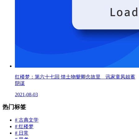
红楼梦：第六十七回 馈土物颦卿念故里 讯家童凤姐蓄
阴谋
2021-08-03
热门标签
# 古典文学
# 红楼梦
# 日常