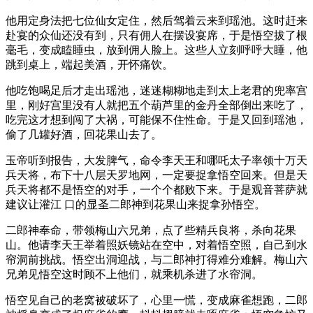
他用定身法把七位仙女定住，然后驾着云来到瑶池。这时赶来
赴宴的众仙还没有到，只有佣人在摆设宴席，于是悟空拔了根
毫毛，变成瞌睡虫，放到佣人脸上。这些人立刻呼呼大睡，他
跳到桌上，端起美酒，开怀痛饮。
他吃饱喝足后才走出瑶池，迷迷糊糊地走到太上老君的兜率宫
里，刚好宫里没有人就把五个葫芦里的金丹全部倒出来吃了，
吃完这才想到闯了大祸，可能保不住性命。于是又回到瑶池，
偷了几罐好酒，回花果山去了。
玉帝听到报告，大发脾气，命令李天王和哪吒太子率领十万天
兵天将，布下十八层天罗地网，一定要捉拿悟空回来。但是天
兵天将都不是悟空的对手，一个个都败下来。于是观音菩萨就
建议让灌江 口的显圣二郎神到花果山来捉拿孙悟空。
二郎神奉命，带领梅山六兄弟，点了些精兵良将，杀向花果
山。他请李天王举着照妖镜站在空中，对着悟空照，自己到水
帘洞前挑战。悟空出洞迎战，与二郎神打得难分难解。梅山六
兄弟见悟空这时顾不上他们，就乘机杀进了水帘洞。
悟空见自己的老窝被破坏了，心里一慌，变成麻雀想跑，二郎