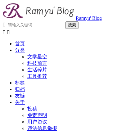
Ramyu' Blog



首页
分类
文学星空
科技前言
生活碎片
工具推荐
标签
归档
友链
关于
投稿
免责声明
用户协议
违法信息举报