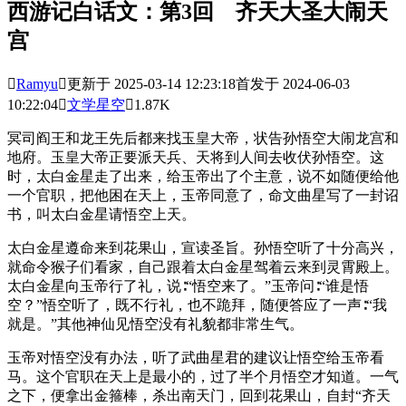
西游记白话文：第3回 齐天大圣大闹天
宫

Ramyu

更新于 2025-03-14 12:23:18
首发于 2024-06-03
10:22:04

文学星空

1.87K
冥司阎王和龙王先后都来找玉皇大帝，状告孙悟空大闹龙宫和
地府。玉皇大帝正要派天兵、天将到人间去收伏孙悟空。这
时，太白金星走了出来，给玉帝出了个主意，说不如随便给他
一个官职，把他困在天上，玉帝同意了，命文曲星写了一封诏
书，叫太白金星请悟空上天。
太白金星遵命来到花果山，宣读圣旨。孙悟空听了十分高兴，
就命令猴子们看家，自己跟着太白金星驾着云来到灵霄殿上。
太白金星向玉帝行了礼，说∶“悟空来了。”玉帝问∶“谁是悟
空？”悟空听了，既不行礼，也不跪拜，随便答应了一声∶“我
就是。”其他神仙见悟空没有礼貌都非常生气。
玉帝对悟空没有办法，听了武曲星君的建议让悟空给玉帝看
马。这个官职在天上是最小的，过了半个月悟空才知道。一气
之下，便拿出金箍棒，杀出南天门，回到花果山，自封“齐天