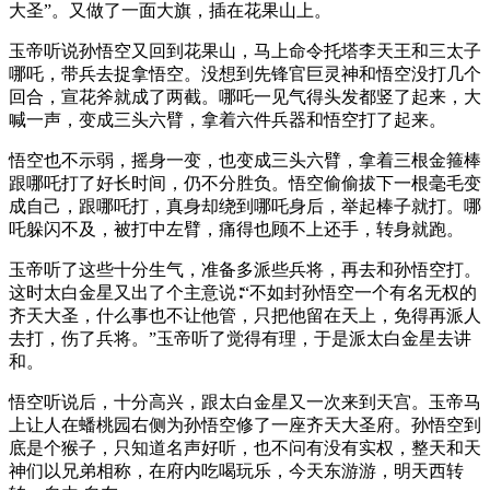
大圣”。又做了一面大旗，插在花果山上。
玉帝听说孙悟空又回到花果山，马上命令托塔李天王和三太子
哪吒，带兵去捉拿悟空。没想到先锋官巨灵神和悟空没打几个
回合，宣花斧就成了两截。哪吒一见气得头发都竖了起来，大
喊一声，变成三头六臂，拿着六件兵器和悟空打了起来。
悟空也不示弱，摇身一变，也变成三头六臂，拿着三根金箍棒
跟哪吒打了好长时间，仍不分胜负。悟空偷偷拔下一根毫毛变
成自己，跟哪吒打，真身却绕到哪吒身后，举起棒子就打。哪
吒躲闪不及，被打中左臂，痛得也顾不上还手，转身就跑。
玉帝听了这些十分生气，准备多派些兵将，再去和孙悟空打。
这时太白金星又出了个主意说∶“不如封孙悟空一个有名无权的
齐天大圣，什么事也不让他管，只把他留在天上，免得再派人
去打，伤了兵将。”玉帝听了觉得有理，于是派太白金星去讲
和。
悟空听说后，十分高兴，跟太白金星又一次来到天宫。玉帝马
上让人在蟠桃园右侧为孙悟空修了一座齐天大圣府。孙悟空到
底是个猴子，只知道名声好听，也不问有没有实权，整天和天
神们以兄弟相称，在府内吃喝玩乐，今天东游游，明天西转