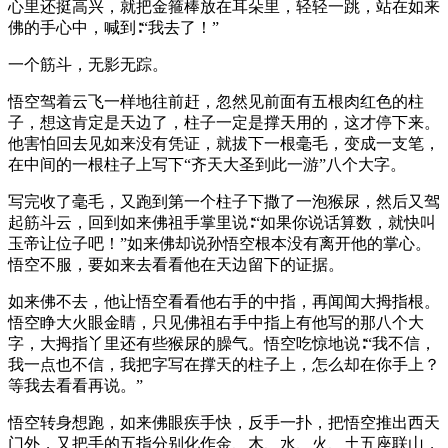
心里还挺高兴，就把金箍棒放在耳朵里，轻轻一跳，站在如来
佛的手心中，喊到∶“我去了！”
一个筋斗，无影无踪。
悟空驾着云飞一样地往前赶，忽然见前面有五根肉红色的柱
子，想这肯定是天边了，柱子一定是撑天用的，这才停下来。
他害怕回去见如来没有凭证，就拔下一根毫毛，变成一支笔，
在中间的一根柱子上写下“齐天大圣到此一游”八个大字。
写完收了毫毛，又跑到第一个柱子下撒了一泡猴尿，然后又驾
起筋斗云，回到如来佛祖手掌里说∶“如果你说话算数，就快叫
玉帝让位子吧！”如来佛却说孙悟空根本没有离开他的掌心。
悟空不服，要如来去看看他在天边留下的证据。
如来佛不去，他让悟空看看他右手的中指，再闻闻大拇指根。
悟空睁大火眼金睛，只见佛祖右手中指上有他写的那八个大
字，大拇指丫里还有些猴尿的臊气。悟空吃惊地说∶“我不信，
我一点也不信，我把字写在撑天的柱子上，怎么却在你手上？
等我去看看再说。”
悟空转身想跑，如来佛眼疾手快，反手一扑，把悟空推出西天
门外，又把手的五指分别化作金、木、水、火、土五座联山，