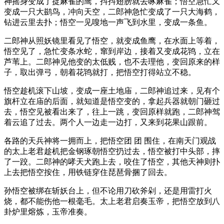
神摇身变成了捉麻雀的鹰，抖抖翅膀就去啄麻雀；悟空急忙又
变成一只大鹚鸟，冲向天空，二郎神急忙变成了一只大海鹤，
钻进云里去扑；悟空一见嗖地一声飞到水里，变成一条鱼。
二郎神从照妖镜里看见了悟空，就变成鱼鹰，在水面上等着，
悟空见了，急忙变条水蛇，窜到岸边，接着又变成花鸨，立在
芦苇上。二郎神见他变的太低贱，也不去理他，变回原来的样
子，取出弹弓，朝着花鸨就打，把悟空打得站立不稳。
悟空趁机滚下山坡，变成一座土地庙，二郎神追过来，见有个
旗杆立在庙的后面，就知道是悟空变的，拿起兵器就朝门砸过
去，悟空见被看出来了，往上一跳，变回原样就跑，二郎神驾
着云追了过去。两个人一边走一边打，又来到花果山跟前。
各路的天兵神将一拥而上，把悟空团 团 围住，在南天门观战
的太上老君趁机把金钢琢朝悟空扔过去，悟空被打中头部，摔
了一跤。二郎神的哮天犬跑上去，咬住了悟空，其他天神则扑
上去把悟空按住，用铁链穿住琵琶骨捆了回去。
孙悟空被绑在斩妖台上，但不论用刀砍斧剁，还是用雷打火
烧，都不能伤他一根毫毛。太上老君启奏玉帝，把悟空放到八
卦炉里熔炼，玉帝准奏。