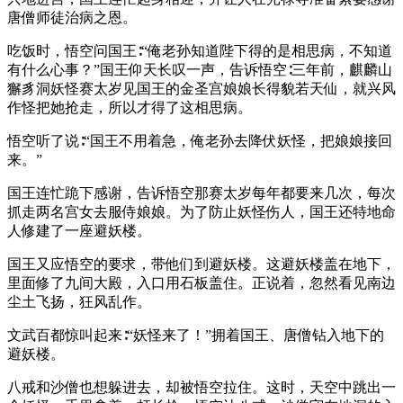
唐僧师徒治病之恩。
吃饭时，悟空问国王∶“俺老孙知道陛下得的是相思病，不知道
有什么心事？”国王仰天长叹一声，告诉悟空∶三年前，麒麟山
獬豸洞妖怪赛太岁见国王的金圣宫娘娘长得貌若天仙，就兴风
作怪把她抢走，所以才得了这相思病。
悟空听了说∶“国王不用着急，俺老孙去降伏妖怪，把娘娘接回
来。”
国王连忙跪下感谢，告诉悟空那赛太岁每年都要来几次，每次
抓走两名宫女去服侍娘娘。为了防止妖怪伤人，国王还特地命
人修建了一座避妖楼。
国王又应悟空的要求，带他们到避妖楼。这避妖楼盖在地下，
里面修了九间大殿，入口用石板盖住。正说着，忽然看见南边
尘土飞扬，狂风乱作。
文武百都惊叫起来∶“妖怪来了！”拥着国王、唐僧钻入地下的
避妖楼。
八戒和沙僧也想躲进去，却被悟空拉住。这时，天空中跳出一