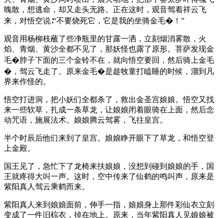
魄散，想逃命，却又走头无路。正在这时，观音驾着祥云飞
来，对悟空说∶“不要烧死它，它是我的坐骑金毛�！”
观音用杨柳枝蘸了些净瓶里的甘露一洒，立刻烟消雾散，火
焰、青烟、黄沙全都不见了，那妖怪也露了原形。菩萨发现金
毛�脖子下面的三个金铃不在，就向悟空要回，然后骑上金毛
�，驾云飞走了。原来金毛�是趁牧童打瞌睡的时候，溜到凡
界来作怪的。
悟空打进洞，把小妖们全都杀了，救出金圣宫娘娘。悟空又找
来一些软草，扎成一条草龙，让娘娘闭着眼骑在上面，然后念
动咒语，施展法术。娘娘腾云驾雾，飞往皇宫。
半个时辰后他们来到了皇宫。娘娘睁开眼下了草龙，和悟空登
上金殿。
国王见了，急忙下了龙椅来扶娘娘，没想到碰到娘娘的手，国
王就疼得大叫一声。这时，空中传来了仙鹤的鸣叫声，原来是
紫阳真人驾云乘鹤而来。
紫阳真人来到娘娘面前，伸手一指，娘娘身上那件彩仙衣立刻
变成了一件旧棕衣，掉在地上。原来，当年紫阳真人见娘娘被