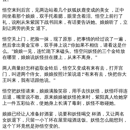
悟空来到后宫，见两边站着几个妖狐妖鹿变成的美女 ，正中
间坐着那个娘娘，双手托着腮，眼里含着泪。悟空上前行了
礼，说刚从朱紫国下战书回来，有话要告诉她。娘娘听了，立
刻让两旁的美女 退下。
悟空关上门，把脸一抹，现了原形，把事情的经过说了一遍，
然后拿出黄金宝串，双手捧上说∶“你如果不相信，请看这是什
么。”娘娘一见，连忙跪下来磕头。悟空问妖怪的三个金铃放
在哪里，娘娘说妖怪挂在腰上，从来不离身。”
两人商量好怎样盗取金铃后，悟空又变成有来有去，打开宫
门，叫进两个侍女。娘娘按照计策说道∶“有来有去，快把你大
王叫来，我有话跟他说。”
悟空把妖怪请来，娘娘满脸笑容，用手去扶妖怪，妖怪吓得连
后退，嘴里说不敢。原来娘娘被妖怪抢来时，紫阳真人给她穿
上一件五彩仙衣，使她身上长满了毒刺，妖怪不敢碰她。
娘娘已经让人准备好酒宴，说要和妖怪喝交 杯酒，又让两名
女妖退下，只留一小丫环在屋里端酒送饭。妖怪怎么能想到，
这个丫环竟然是孙悟空变的。