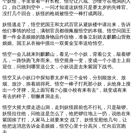
个妖怪，手里拿着一杆长枪。悟空让八戒、沙僧守在地洞的入
口，自己跳到空中，一问才知道这妖怪只是赛太岁的先锋官。
没打几个回合，妖怪的枪就被悟空一棒打成两段。
妖怪逃走了，悟空把国王和文武百官从避妖楼中请出来，告诉
他们事情的经过，满朝官员都很佩服悟空的本领。悟空问国王
要一件金圣娘娘的随身物品作信物，准备立刻就去麒麟山营救
娘娘。国王从衣袖中摸出一双黄金宝串送给悟空。
悟空一会儿就来到麒麟山，看见一个小妖，背着公文，敲着锣
儿，一路快跑飞奔而来。悟空摇身一变，变成一个小道士上前
迎住，问他到哪里送公文，小妖说是去朱紫国下战书。
悟空又从小妖口中探知赛太岁有三个金铃，分别能放火、放
烟、放沙，挨着就得死。悟空一棒子打死那小妖，从他身上搜
出一个牙牌，见上面写着∶“心腹小校有来有去”，就变成有来
有去的样子，朝獬豸洞走去。
悟空大摇大摆走进山洞，走到妖怪跟前也不行礼，只是敲锣。
妖怪拉住他，问他这是怎么了，他把锣往地上一扔，说他在朱
紫国挨了打，人家马上就要来交 战了。妖怪安慰他几句，让
他把这消息告诉金圣娘娘，悟空心里十分高兴，忙向后宫跑
去。