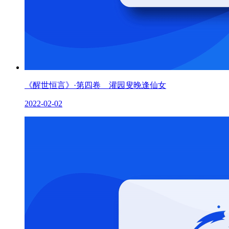
《醒世恒言》·第四卷 灌园叟晚逢仙女
2022-02-02