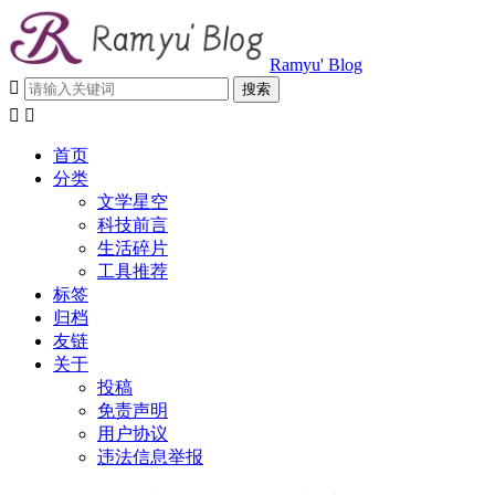
Ramyu' Blog



首页
分类
文学星空
科技前言
生活碎片
工具推荐
标签
归档
友链
关于
投稿
免责声明
用户协议
违法信息举报