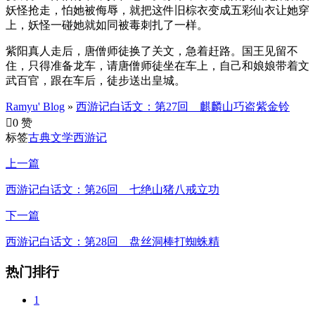
妖怪抢走，怕她被侮辱，就把这件旧棕衣变成五彩仙衣让她穿
上，妖怪一碰她就如同被毒刺扎了一样。
紫阳真人走后，唐僧师徒换了关文，急着赶路。国王见留不
住，只得准备龙车，请唐僧师徒坐在车上，自己和娘娘带着文
武百官，跟在车后，徒步送出皇城。
Ramyu' Blog
»
西游记白话文：第27回 麒麟山巧盗紫金铃

0 赞
标签
古典文学
西游记
上一篇
西游记白话文：第26回 七绝山猪八戒立功
下一篇
西游记白话文：第28回 盘丝洞棒打蜘蛛精
热门排行
1