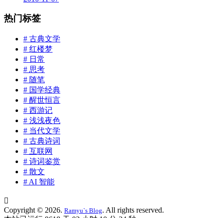
热门标签
# 古典文学
# 红楼梦
# 日常
# 思考
# 随笔
# 国学经典
# 醒世恒言
# 西游记
# 浅浅夜色
# 当代文学
# 古典诗词
# 互联网
# 诗词鉴赏
# 散文
# AI 智能

Copyright © 2026.
. All rights reserved.
Ramyu`s Blog