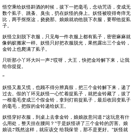
悟空乘给妖怪斟酒的时候，拔下一把毫毛，念动咒语，变成无
数个虱子、跳蚤、臭虫，扔在妖怪的身上。妖怪被咬得奇痒无
比，两手抠抠这，挠挠那。娘娘就劝他脱下衣服，要帮他捉虱
子。
妖怪立刻脱下衣服，只见每一件衣服上都有虱子，密密麻麻就
像蚂蚁搬家一样。妖怪只好把衣服脱光，果然露出三个金铃，
金铃上也爬满了虱子。
只听那小丫环大叫一声∶“哎呀，大王，快把金玲解下来，让我
给你捉捉。
”
妖怪又羞又慌，也顾不得分辨真假，把三个金铃解下来，递了
过去。假的丫环见妖怪一心忙着捉虱子，就把金铃藏了，拔了
一根毫毛变成三个假金铃，拿到灯前捉虱子，最后收回变虱子
的毫毛，把假的金铃递给妖王。
妖怪穿好衣服，到桌上去拿金铃，娘娘故意问道∶“这玩意有什
么用处，整天挂在腰间？”于是妖怪讲了三个金铃的厉害。娘
娘说∶“既然这样，就应该交 给我保管，那不是更好。”妖怪就