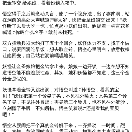
把金铃交 给娘娘，看着她锁入箱中。
悟空得手之后就念动真言，使了一个隐身法，出了獬豸洞，站
在洞前的高处大声喊道∶“赛太岁，快把金圣娘娘交 出来！”妖
怪听了以后大吃一惊，忙点起小妖们出洞。他提着一柄宣花斧
喊道∶“你叫什么名字？敢前来找死。”
双方挥动兵器大约打了五十个回合，妖怪体力不支，找了个借
口，说要回洞吃早饭，想去取金铃。悟空心里明白，故意收棒
让他回去，自己站在洞前嘿嘿地笑。
妖怪让金圣娘娘把金铃拿出来。娘娘一边开锁，一边在想不知
道悟空能不能逃脱性命。其实，她和妖怪都不知道，这三个金
铃全是假的。
妖怪拿着金铃又跳出洞，对悟空叫道∶“孙悟空，看我的宝
贝！”妖怪把第一个铃晃了晃，不见往外喷火；又晃第二个铃
晃了晃，不见往外冒烟；再晃第三个铃儿，也不见往外流沙，
立刻慌了手脚，不知所措。悟空笑着说∶“还是看我的宝贝
吧！”
悟空从腰间把三个真的金铃解下来，一齐摇动，一时间，烈
火、青烟、黄沙同时喷出，震天动地，把那个赛太岁吓得魂飞