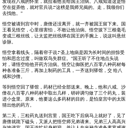
发现在八戒的怀里，就拉着他去给国王治病。八戒知道这是悟
空在捉弄他，就对官兵说∶“这榜是我师兄揭的。走，我领你们
去找他。”
悟空被请到宫中时，唐僧还没离开，就一齐被国王留下来。国
王看见悟空，心里很害怕，不敢让他治病。悟空拔下三根毫毛
变成三根丝线，让太监把丝线绑在国王的手腕上，说这叫悬丝
诊脉。
悟空拿着线头，隔着帘子说∶“圣上地病是因为长时间的担惊受
怕和思念过度，叫做双鸟失群症。”国王听了不住地点头说
对，请悟空给他开药方治病。悟空让御医把八百零八种药材每
种各准备三斤，再加上制药的工具，一齐送到驿馆，交 给八
戒和沙僧。
等到悟空回了驿馆，药材已经全部送来。晚上，他和八戒、沙
僧在八百零八种药材中取出几样，研碎调匀做了三个药丸，装
进小盒里。原来，他要这么多药材的目的，是怕皇宫中的太医
猜出他的药方。
第二天，三粒药丸送到宫里，国王吃下后病马上就好了，见了
唐僧就跪下磕头，又派人把悟空师兄弟请来。兄弟三人高高兴
兴地进宫，国王连忙起身相迎，并让人在光禄寺准备素宴感谢