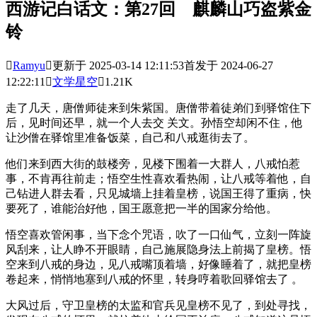
西游记白话文：第27回 麒麟山巧盗紫金
铃

Ramyu

更新于 2025-03-14 12:11:53
首发于 2024-06-27
12:22:11

文学星空

1.21K
走了几天，唐僧师徒来到朱紫国。唐僧带着徒弟们到驿馆住下
后，见时间还早，就一个人去交 关文。孙悟空却闲不住，他
让沙僧在驿馆里准备饭菜，自己和八戒逛街去了。
他们来到西大街的鼓楼旁，见楼下围着一大群人，八戒怕惹
事，不肯再往前走；悟空生性喜欢看热闹，让八戒等着他，自
己钻进人群去看，只见城墙上挂着皇榜，说国王得了重病，快
要死了，谁能治好他，国王愿意把一半的国家分给他。
悟空喜欢管闲事，当下念个咒语，吹了一口仙气，立刻一阵旋
风刮来，让人睁不开眼睛，自己施展隐身法上前揭了皇榜。悟
空来到八戒的身边，见八戒嘴顶着墙，好像睡着了，就把皇榜
卷起来，悄悄地塞到八戒的怀里，转身哼着歌回驿馆去了 。
大风过后，守卫皇榜的太监和官兵见皇榜不见了，到处寻找，