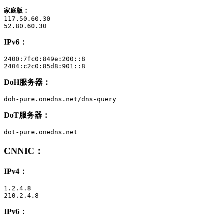
家庭版：
117.50.60.30

52.80.60.30
IPv6：
2400:7fc0:849e:200::8

2404:c2c0:85d8:901::8
DoH服务器：
doh-pure.onedns.net/dns-query
DoT服务器：
dot-pure.onedns.net
CNNIC
：
IPv4：
1.2.4.8

210.2.4.8
IPv6：