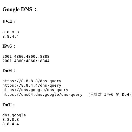
Google DNS
：
IPv4：
8.8.8.8

8.8.4.4
IPv6：
2001:4860:4860::8888

2001:4860:4860::8844
DoH：
https://8.8.8.8/dns-query

https://8.8.4.4/dns-query

https://dns.google/dns-query

https://dns64.dns.google/dns-query　（只针对 IPv6 的 DoH
DoT：
dns.google

8.8.8.8

8.8.4.4