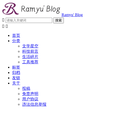
Ramyu' Blog



首页
分类
文学星空
科技前言
生活碎片
工具推荐
标签
归档
友链
关于
投稿
免责声明
用户协议
违法信息举报