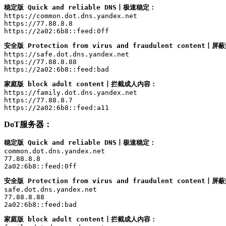
稳定版 Quick and reliable DNS丨极速稳定：
https://common.dot.dns.yandex.net

https://77.88.8.8

https://2a02:6b8::feed:0ff
安全版 Protection from virus and fraudulent conten
https://safe.dot.dns.yandex.net

https://77.88.8.88

https://2a02:6b8::feed:bad
家庭版 block adult content丨拦截成人内容：
https://family.dot.dns.yandex.net

https://77.88.8.7

https://2a02:6b8::feed:a11
DoT服务器：
稳定版 Quick and reliable DNS丨极速稳定：
common.dot.dns.yandex.net

77.88.8.8

2a02:6b8::feed:0ff
安全版 Protection from virus and fraudulent conten
safe.dot.dns.yandex.net

77.88.8.88

2a02:6b8::feed:bad
家庭版 block adult content丨拦截成人内容：