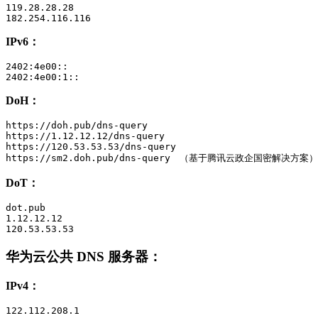
119.28.28.28

182.254.116.116
IPv6：
2402:4e00::

2402:4e00:1::
DoH：
https://doh.pub/dns-query

https://1.12.12.12/dns-query

https://120.53.53.53/dns-query

https://sm2.doh.pub/dns-query　（基于腾讯云政企国密解决方案）
DoT：
dot.pub

1.12.12.12

120.53.53.53
华为云公共 DNS 服务器
：
IPv4：
122.112.208.1
