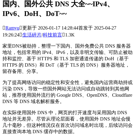
国内、国外公共 DNS 大全~~IPv4、
IPv6、DoH、DoT~~

Ramyu

更新于 2026-01-17 14:28:44
首发于 2025-04-27
19:26:24

生活碎片
/
科技前言

1.3K
家里DNS被劫持，整理一下国内、国外免费公共 DNS 服务器
地址，包括常用的 IPv4、IPv6，以及非明文传输、可防止被劫
持和监控、基于 HTTPS 和 TLS 加密通道传递的 DoH（基于
HTTPS 的 DNS）和 DoT（基于 TLS 的 DNS）服务器地址，
留存备用、分享。
为了提高网络访问的稳定性和安全性，避免国内运营商劫持或
污染 DNS，导致一些国外网站无法访问或自动跳转到其他网
站，推荐使用国外流行的 Google DNS、OpenDNS、Cloudflare
DNS 等 DNS 域名解析服务。
在实际使用国外 DNS 中，网页的打开速度与采用国内 DNS
地址并无差异。尽管从理论层面看，使用国外 DNS 地址会慢
几十毫秒，但这种情况仅在首次访问域名时出现，后续访问会
直接查询本地 DNS 缓存中的数据。