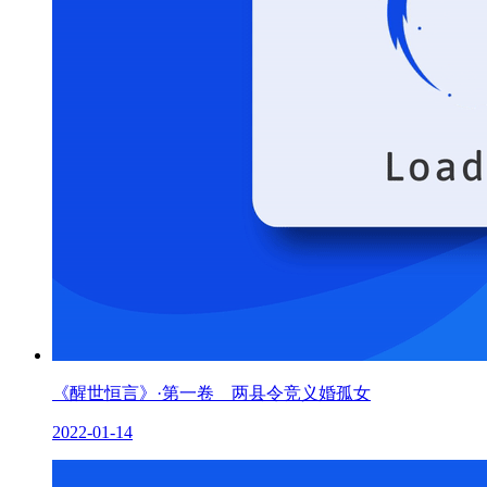
《醒世恒言》·第一卷 两县令竞义婚孤女
2022-01-14