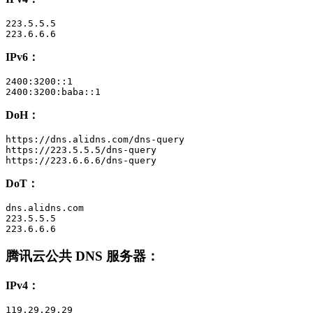
223.5.5.5

223.6.6.6
IPv6：
2400:3200::1

2400:3200:baba::1
DoH：
https://dns.alidns.com/dns-query

https://223.5.5.5/dns-query

https://223.6.6.6/dns-query
DoT：
dns.alidns.com

223.5.5.5

223.6.6.6
腾讯云公共 DNS 服务器
：
IPv4：
119.29.29.29
