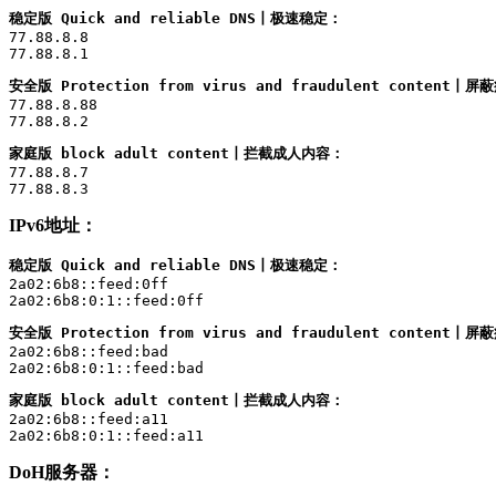
稳定版 Quick and reliable DNS丨极速稳定：
77.88.8.8

77.88.8.1
安全版 Protection from virus and fraudulent conten
77.88.8.88

77.88.8.2
家庭版 block adult content丨拦截成人内容：
77.88.8.7

77.88.8.3
IPv6地址：
稳定版 Quick and reliable DNS丨极速稳定：
2a02:6b8::feed:0ff

2a02:6b8:0:1::feed:0ff
安全版 Protection from virus and fraudulent conten
2a02:6b8::feed:bad

2a02:6b8:0:1::feed:bad
家庭版 block adult content丨拦截成人内容：
2a02:6b8::feed:a11

2a02:6b8:0:1::feed:a11
DoH服务器：