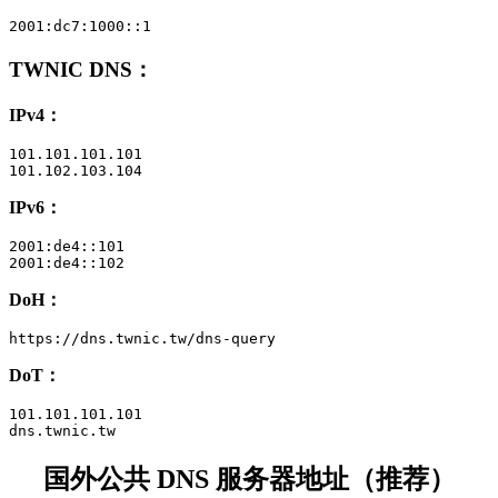
2001:dc7:1000::1
TWNIC DNS
：
IPv4：
101.101.101.101

101.102.103.104
IPv6：
2001:de4::101

2001:de4::102
DoH：
https://dns.twnic.tw/dns-query
DoT：
101.101.101.101

dns.twnic.tw
国外公共 DNS 服务器地址（推荐）