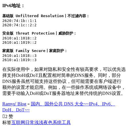
IPv6地址：
基础版 Unfiltered Resolution丨不过滤内容：
2620:74:1b::1:1

2620:74:1c::2:2
安全版 Threat Protection丨威胁防护：
2610:a1:1018::2

2610:a1:1019::2
家庭版 Family Secure丨家庭防护：
2610:a1:1018::3

2610:a1:1019::3
在实际使用中，如果对隐私和安全性有较高要求，可以优先选
择支持DoH或DoT且配置相对简单的DNS服务。同时，部分
DNS服务虽然可能支持这些协议，但可能需要在客户端进行
额外的设置才能启用。例如，在一些操作系统或网络设备中，
需要手动输入DoH或DoT服务器地址来替代传统的DNS设置。
Ramyu' Blog
»
国内、国外公共 DNS 大全~~IPv4、IPv6、
DoH、DoT~~

2 赞
标签
互联网
日常
浅浅夜色
系统工具