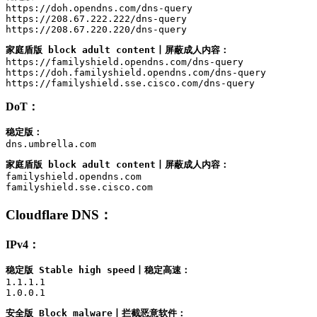
https://doh.opendns.com/dns-query

https://208.67.222.222/dns-query

https://208.67.220.220/dns-query
家庭盾版 block adult content丨屏蔽成人内容：
https://familyshield.opendns.com/dns-query

https://doh.familyshield.opendns.com/dns-query

https://familyshield.sse.cisco.com/dns-query
DoT：
稳定版：
dns.umbrella.com
家庭盾版 block adult content丨屏蔽成人内容：
familyshield.opendns.com

familyshield.sse.cisco.com
Cloudflare DNS
：
IPv4：
稳定版 Stable high speed丨稳定高速：
1.1.1.1

1.0.0.1
安全版 Block malware丨拦截恶意软件：