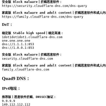
安全版 Block malware丨拦截恶意软件：
https://security.cloudflare-dns.com/dns-query
家庭版 Block malware and adult content丨拦截恶意软件和成人
https://family.cloudflare-dns.com/dns-query
DoT：
稳定版 Stable high speed丨稳定高速：
1dot1dot1dot1.cloudflare-dns.com

one.one.one.one

dns://1.1.1.1:853

dns://1.0.0.1:853
安全版 Block malware丨拦截恶意软件：
security.cloudflare-dns.com
家庭版 Block malware and adult content丨拦截恶意软件和成人
family.cloudflare-dns.com
Quad9 DNS
：
IPv4地址：
推荐版丨恶意软件拦截、DNSSEC验证：
9.9.9.9

149.112.112.112