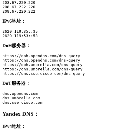
208.67.220.220

208.67.222.220

208.67.220.222
IPv6地址：
2620:119:35::35

2620:119:53::53
DoH服务器：
https://doh.opendns.com/dns-query

https://dns.opendns.com/dns-query

https://doh.umbrella.com/dns-query

https://dns.umbrella.com/dns-query

https://dns.sse.cisco.com/dns-query
DoT服务器：
dns.opendns.com

dns.umbrella.com

dns.sse.cisco.com
Yandex DNS
：
IPv4地址：