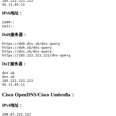
185.222.222.222

45.11.45.11
IPv6地址：
2a09::

2a11::
DoH服务器：
https://doh.dns.sb/dns-query

https://doh.sb/dns-query

https://dns.sb/dns-query

https://185.222.222.222/dns-query
DoT服务器：
dot.sb

dns.sb

185.222.222.222

45.11.45.11
Cisco OpenDNS/Cisco Umbrella
：
IPv4地址：
208.67.222.222
