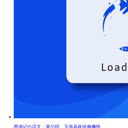
西游记白话文：第35回 玉华县收徒服狮怪