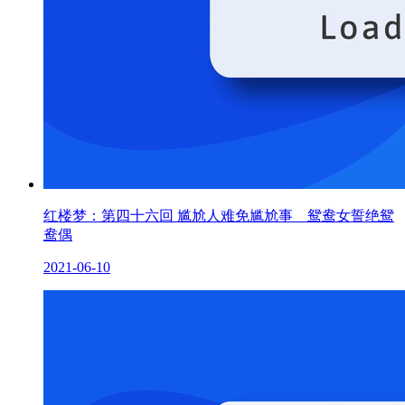
红楼梦：第四十六回 尴尬人难免尴尬事 鸳鸯女誓绝鸳
鸯偶
2021-06-10