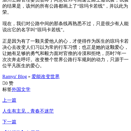
的结果是，该州的所有公路都画上了“琼玛卡若线”，并以此为
荣。
现在，我们对公路中间的那条线再熟悉不过，只是很少有人能
说出它的名字叫“琼玛卡若线”。
正是因为有了一颗关爱他人的心，才使得作为医生的琼玛卡若
决心去改变人们习以为常的行车习惯；也正是她的这颗爱心，
让她有足够的勇气和毅力面对官僚的冷漠和拒绝，历时7年一
次次奔走呼吁。改变整个世界公路行车规则的动力，只源于一
位平凡医生的爱心。
Ramyu' Blog
»
爱能改变世界

0 赞
标签
外国文学
上一篇
人生有主见，青春不迷茫
下一篇