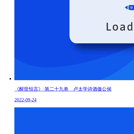
《醒世恒言》·第二十九卷 卢太学诗酒傲公侯
2022-09-24