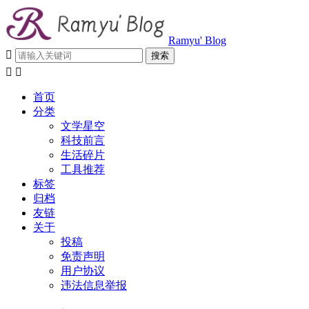
Ramyu' Blog



首页
分类
文学星空
科技前言
生活碎片
工具推荐
标签
归档
友链
关于
投稿
免责声明
用户协议
违法信息举报