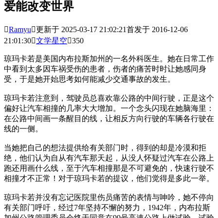
爱能改变世界

Ramyu

更新于 2025-03-17 21:02:21
首发于 2016-12-06
21:01:30

文学星空

350
琼玛卡若是美国内布拉斯加州的一名外科医生。她在日常工作
中看到太多因车祸受伤的患者，伤者的痛苦时时让她感同身
受，于是她开始思考如何能减少交通事故的发生。
琼玛卡若注意到，驾驶员总喜欢靠公路的中间行驶，正是这个
偏好让汽车相撞的几率大大增加。一个念头闪现在她脑海里：
在公路中间画一条醒目的线，让相反方向行驶的车辆各行驶在
线的一侧。
当她把自己的想法提供给有关部门时，得到的却是冷漠和拒
绝，他们认为自从有汽车那天起，从没人怀疑过汽车在公路上
跑还用画什么线，至于汽车相撞那是不可避免的，快速行驶不
相撞才不正常！对于琼玛卡若的提议，他们觉得是多此一举。
琼玛卡若并没有忘记医院里伤员痛苦的表情与呻吟，她不停向
有关部门呼吁，经过7年坚持不懈的努力，1942年，内布拉斯
加州公路管理委员会终于同意在99号高速公路上做试验，试验