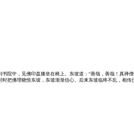
到书院中，见佛印盘膝坐在椅上。东坡道：“善哉，善哉！真禅僧
时时把佛理晓悟东坡，东坡渐渐信心。后来东坡临终不乱，相传