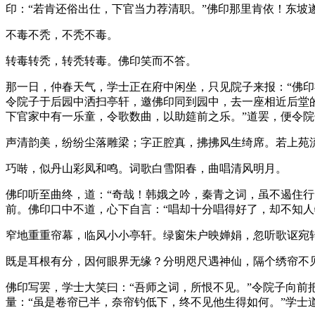
印：“若肯还俗出仕，下官当力荐清职。”佛印那里肯依！东坡
不毒不秃，不秃不毒。
转毒转秃，转秃转毒。佛印笑而不答。
那一日，仲春天气，学士正在府中闲坐，只见院子来报：“佛
令院子于后园中洒扫亭轩，邀佛印同到园中，去一座相近后堂
下官家中有一乐童，令歌数曲，以助筵前之乐。”道罢，便令
声清韵美，纷纷尘落雕梁；字正腔真，拂拂风生绮席。若上苑
巧啭，似丹山彩凤和鸣。词歌白雪阳春，曲唱清风明月。
佛印听至曲终，道：“奇哉！韩娥之吟，秦青之词，虽不遏住行
前。佛印口中不道，心下自言：“唱却十分唱得好了，却不知人
窄地重重帘幕，临风小小亭轩。绿窗朱户映婵娟，忽听歌讴宛
既是耳根有分，因何眼界无缘？分明咫尺遇神仙，隔个绣帘不
佛印写罢，学士大笑曰：“吾师之词，所恨不见。”令院子向
量：“虽是卷帘已半，奈帘钓低下，终不见他生得如何。”学士