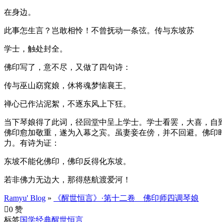
在身边。
此事怎生言？岂敢相怜！不曾抚动一条弦。传与东坡苏
学士，触处封全。
佛印写了，意不尽，又做了四句诗：
传与巫山窈窕娘，休将魂梦恼襄王。
禅心已作沾泥絮，不逐东风上下狂。
当下琴娘得了此词，径回堂中呈上学士。学士看罢，大喜，自
佛印愈加敬重，遂为入幕之宾。虽妻妾在傍，并不回避。佛印
力。有诗为证：
东坡不能化佛印，佛印反得化东坡。
若非佛力无边大，那得慈航渡爱河！
Ramyu' Blog
»
《醒世恒言》·第十二卷 佛印师四调琴娘

0 赞
标签
国学经典
醒世恒言