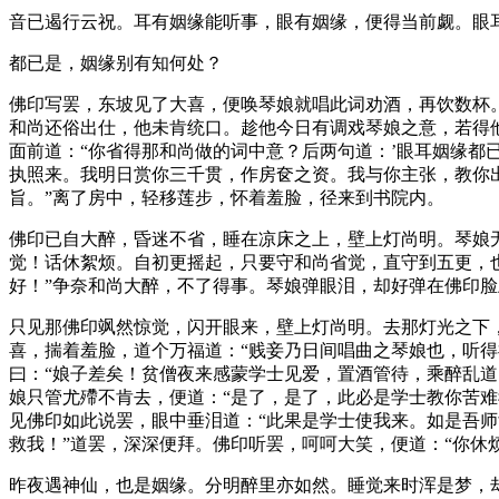
音已遏行云祝。耳有姻缘能听事，眼有姻缘，便得当前觑。眼
都已是，姻缘别有知何处？
佛印写罢，东坡见了大喜，便唤琴娘就唱此词劝酒，再饮数杯
和尚还俗出仕，他未肯统口。趁他今日有调戏琴娘之意，若得
面前道：“你省得那和尚做的词中意？后两句道：’眼耳姻缘都
执照来。我明日赏你三千贯，作房奁之资。我与你主张，教你
旨。”离了房中，轻移莲步，怀着羞脸，径来到书院内。
佛印已自大醉，昏迷不省，睡在凉床之上，壁上灯尚明。琴娘
觉！话休絮烦。自初更摇起，只要守和尚省觉，直守到五更，
好！”争奈和尚大醉，不了得事。琴娘弹眼泪，却好弹在佛印脸
只见那佛印飒然惊觉，闪开眼来，壁上灯尚明。去那灯光之下
喜，揣着羞脸，道个万福道：“贱妾乃日间唱曲之琴娘也，听
曰：“娘子差矣！贫僧夜来感蒙学士见爱，置酒管待，乘醉乱
娘只管尤殢不肯去，便道：“是了，是了，此必是学士教你苦
见佛印如此说罢，眼中垂泪道：“此果是学士使我来。如是吾
救我！”道罢，深深便拜。佛印听罢，呵呵大笑，便道：“你休
昨夜遇神仙，也是姻缘。分明醉里亦如然。睡觉来时浑是梦，