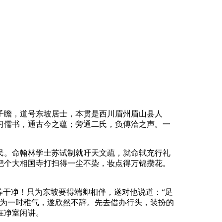
子瞻，道号东坡居士，本贯是西川眉州眉山县人
习儒书，通古今之蕴；旁通二氏，负傅洽之声。一
民。命翰林学士苏试制就吁天文疏，就命轼充行礼
把个大相国寺打扫得一尘不染，妆点得万锦攒花。
等干净！只为东坡要得端卿相伴，遂对他说道：“足
只为一时稚气，遂欣然不辞。先去借办行头，装扮的
在净室闲讲。