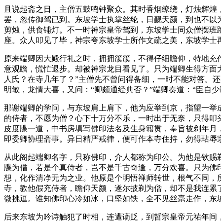
且说起斋之日，主僧五鼓鸣钟聚众。其时香烟缭绕，灯烛辉煌
罢，忽传御驾已到。东坡学士执掌丝纶，日觐天颜，到也不以
剪烛，供食铺灯。不一时神宗皇帝驾到，东坡学士同众僧摆班
座。众人叩见了毕，神宗夸东坡学士所作文疏之美，东坡学士
原来端卿因大殿行礼之时，拥拥簇簇，不得仔细瞻仰，特地充
意观瞻，慌忙退步。却被神宗龙目看见了。只为端卿生得方面
人氏？在寺几年了？”主僧先不曾问得备细，一时不能对答。还
明敏，龙情大喜，又问：“卿颇通经典否？”端卿奏道：“臣自
那谢端卿的学问，与东坡肩上肩下，他为应举到京，指望一举
的侍者，不愿为僧？心下十万分不乐，一时出于无奈，只得叩
皮度牒一道，中书房填写佛印法名及生身籍贯，奉旨被剃年月
即委卿协理斋事。异日精严戒律，便可作本寺住持，勿得玷辱
从此阁起端卿名字，只称佛印，介人都称为印公。为他是钦赐
牒为僧，若是个真侍者，岂不是千古奇逢，万分欢喜。只为佛
想，化作清净无为之业。他原是个明悟禅师转世，根气不同，
寺，教他假充侍者，瞻仰天颜，遂尔披剃为僧，却不是我连累
微挑逗。谁知佛印心冷如冰，口坚如铁，全不见丝毫走作，东
后来东坡为吟诗触犯了时相，连遭谪贬，到哲宗皇帝元祐年间