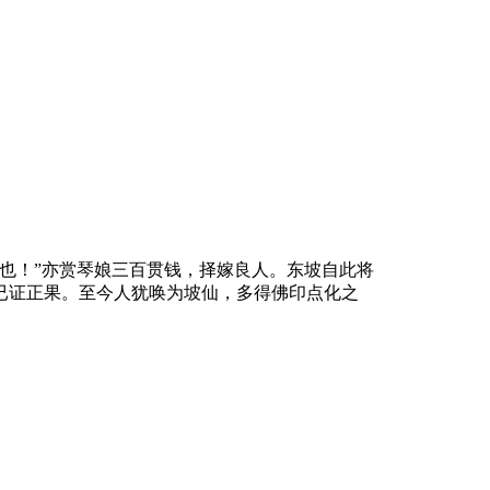
也！”亦赏琴娘三百贯钱，择嫁良人。东坡自此将
已证正果。至今人犹唤为坡仙，多得佛印点化之