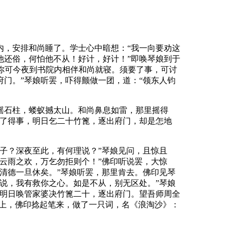
内，安排和尚睡了。学士心中暗想：“我一向要劝这
他还俗，何怕他不从！好计，好计！”即唤琴娘到于
。你可今夜到书院内相伴和尚就寝。须要了事，可讨
门。”琴娘听罢，吓得颤做一团，道：“领东人钧
摇石柱，蝼蚁撼太山。和尚鼻息如雷，那里摇得
不了得事，明日乞二十竹篦，逐出府门，却是怎地
子？深夜至此，有何理说？”琴娘见问，且惊且
云雨之欢，万乞勿拒则个！”佛印听说罢，大惊
清德一旦休矣。”琴娘听罢，那里肯去。佛印见琴
说，我有救你之心。如是不从，别无区处。”琴娘
，明日唤管家婆决竹篦二十，逐出府门。望吾师周全
卓上，佛印捻起笔来，做了一只词，名《浪淘沙》：