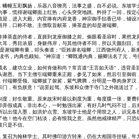
，幡幢五彩飘扬，乐器八音嘹亮，法事之盛，自不必说。东坡学
为事，慌得谢端卿面上红热，心头突突地跳。矜持了一回，按定
跪迎，进入大殿。内官捧有内府龙香，神宗御手拈香已毕，铺设
再拜，口称不敢。主僧取旨献茶，捧茶盘的却是谢端卿。
作捧茶盘的侍者，直捱到龙座御膝之前。偷眼看圣容时，果然龙
大耳，秀目浓眉，身躯伟岸，与其他侍者不同，所以天颜刮目。
是谢端卿有量，叩头奏道：“臣姓谢名端卿，江西饶州府人，新
少读书，内典也颇知。”神宗道：“卿既通内典，赐卿法名了元，号
成名，建功立业，如何肯做和尚？常言道“王言如天语”，违背圣
头谢恩。当下主僧引端卿重来正殿，参见了如来，然后引至御前
，付端卿受领。端卿披了袈裟，紫气腾腾，分明是一尊肉身罗汉
宗门，有负朕意！”说罢起驾。东坡和众僧于寺门之外跪送过了
剃度，好生敬重。原来故宋时最以剃度为重，每度牒一张，要费
印弄假成真，非出本心，一时勉强出家，有好几时气闷不过，后
所以出儒入墨，如洪炉点雪。东坡学士他是个用世之人，识见各
了他！他今在空门枯淡，必有恨我之意。虽然他戒律精严，只恐
坡只是不信。
，复召为翰林学士。其时佛印游方转来，仍在大相国寺挂锡，年