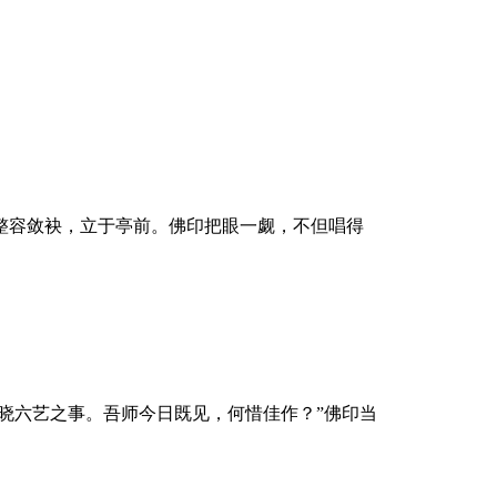
整容敛袂，立于亭前。佛印把眼一觑，不但唱得
晓六艺之事。吾师今日既见，何惜佳作？”佛印当