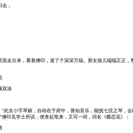
归去，
里面走出来，看着佛印，道了个深深万福。那女孩儿端端正正，
染
溪双洛
。
：“此女小字琴娘，自幼在于府中，善知音乐，能抚七弦之琴，会
”佛印见学士所说，便拿起笔来，又写一词，词名《蝶恋花》：
清