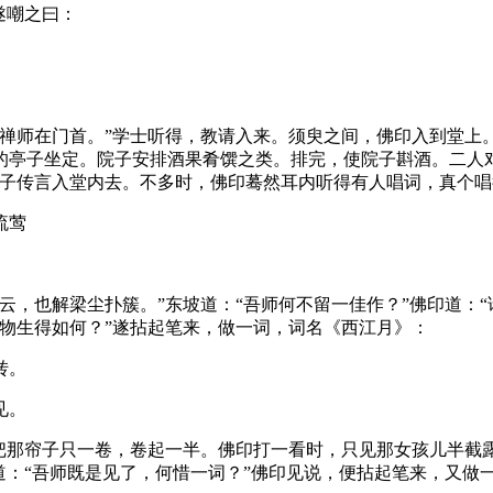
遂嘲之曰：
印禅师在门首。”学士听得，教请入来。须臾之间，佛印入到堂上
的亭子坐定。院子安排酒果肴馔之类。排完，使院子斟酒。二人
院子传言入堂内去。不多时，佛印蓦然耳内听得有人唱词，真个唱
流莺
云，也解梁尘扑簇。”东坡道：“吾师何不留一佳作？”佛印道：
物生得如何？”遂拈起笔来，做一词，词名《西江月》：
转。
见。
前把那帘子只一卷，卷起一半。佛印打一看时，只见那女孩儿半截
道：“吾师既是见了，何惜一词？”佛印见说，便拈起笔来，又做