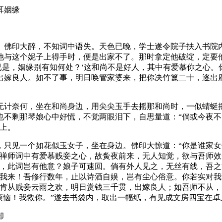
耳姻缘
。佛印大醉，不知词中语失。天色已晚，学士遂令院子扶入书院
他与这个妮子上得手时，便是出家不了。那时拿定他破绽，定要
已是，姻缘别有知何处？‘这和尚不是好人，其中有爱慕你之心
出嫁良人。如不了事，明日唤管家婆来，把你决竹篦二十，逐出府
无计奈何，坐在和尚身边，用尖尖玉手去摇那和尚时，一似蜻蜓
也不剩那琴娘心中好慌，不觉两眼泪下，自思量道：“倘或今夜
上。
，只见一个如花似玉女子，坐在身边。佛印大惊道：“你是谁家女
得禅师词中有爱慕贱妾之心，故夤夜前来，无人知觉，欲与吾师效
道，此词岂有他意？娘子可速回。倘有外人见之，无丝有线，吾之
难我来！吾修行数年，止以诗酒自娱，岂有尘心俗意。你若实对我
师肯从贱妾云雨之欢，明日赏钱三千贯，出嫁良人；如吾师不从
烦恼！我救你。”遂去书袋内，取出一幅纸，有见成文房四宝在
却