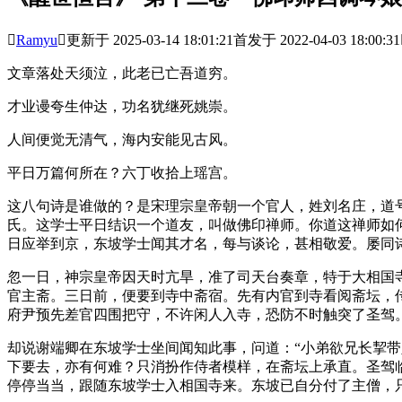

Ramyu

更新于 2025-03-14 18:01:21
首发于 2022-04-03 18:00:31
文章落处天须泣，此老已亡吾道穷。
才业谩夸生仲达，功名犹继死姚崇。
人间便觉无清气，海内安能见古风。
平日万篇何所在？六丁收拾上瑶宫。
这八句诗是谁做的？是宋理宗皇帝朝一个官人，姓刘名庄，道
氏。这学士平日结识一个道友，叫做佛印禅师。你道这禅师如
日应举到京，东坡学士闻其才名，每与谈论，甚相敬爱。屡同
忽一日，神宗皇帝因天时亢旱，准了司天台奏章，特于大相国
官主斋。三日前，便要到寺中斋宿。先有内官到寺看阅斋坛，
府尹预先差官四围把守，不许闲人入寺，恐防不时触突了圣驾
却说谢端卿在东坡学士坐间闻知此事，问道：“小弟欲兄长挈带
下要去，亦有何难？只消扮作侍者模样，在斋坛上承直。圣驾
停停当当，跟随东坡学士入相国寺来。东坡已自分付了主僧，