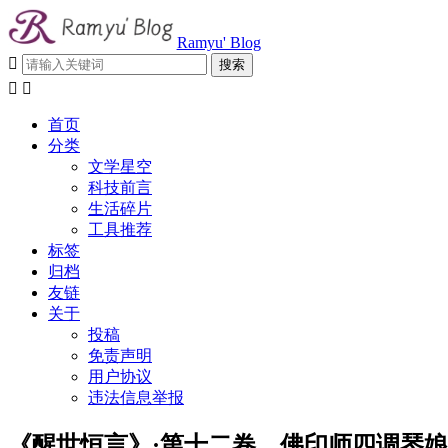
Ramyu' Blog



首页
分类
文学星空
科技前言
生活碎片
工具推荐
标签
归档
友链
关于
投稿
免责声明
用户协议
违法信息举报
《醒世恒言》·第十二卷 佛印师四调琴娘