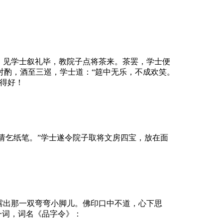
。见学士叙礼毕，教院子点将茶来。茶罢，学士便
对酌，酒至三巡，学士道：“筵中无乐，不成欢笑。
得好！
“请乞纸笔。”学士遂令院子取将文房四宝，放在面
露出那一双弯弯小脚儿。佛印口中不道，心下思
一词，词名《品字令》：