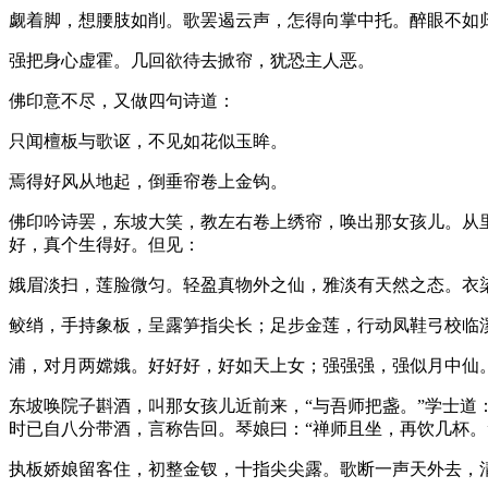
觑着脚，想腰肢如削。歌罢遏云声，怎得向掌中托。醉眼不如
强把身心虚霍。几回欲待去掀帘，犹恐主人恶。
佛印意不尽，又做四句诗道：
只闻檀板与歌讴，不见如花似玉眸。
焉得好风从地起，倒垂帘卷上金钩。
佛印吟诗罢，东坡大笑，教左右卷上绣帘，唤出那女孩儿。从
好，真个生得好。但见：
娥眉淡扫，莲脸微匀。轻盈真物外之仙，雅淡有天然之态。衣
鲛绡，手持象板，呈露笋指尖长；足步金莲，行动凤鞋弓校临
浦，对月两嫦娥。好好好，好如天上女；强强强，强似月中仙
东坡唤院子斟酒，叫那女孩儿近前来，“与吾师把盏。”学士道
时已自八分带酒，言称告回。琴娘曰：“禅师且坐，再饮几杯。
执板娇娘留客住，初整金钗，十指尖尖露。歌断一声天外去，