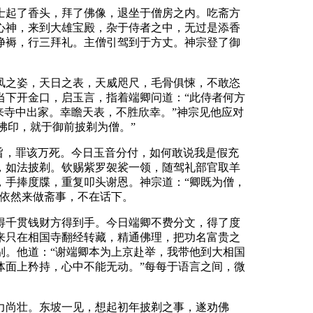
士起了香头，拜了佛像，退坐于僧房之内。吃斋方
心神，来到大雄宝殿，杂于侍者之中，无过是添香
净褥，行三拜礼。主僧引驾到于方丈。神宗登了御
凤之姿，天日之表，天威咫尺，毛骨俱悚，不敢恣
当下开金口，启玉言，指着端卿问道：“此侍者何方
来寺中出家。幸瞻天表，不胜欣幸。”神宗见他应对
佛印，就于御前披剃为僧。”
旨，罪该万死。今日玉音分付，如何敢说我是假充
，如法披剃。钦赐紫罗袈裟一领，随驾礼部官取羊
，手捧度牒，重复叩头谢恩。神宗道：“卿既为僧，
，依然来做斋事，不在话下。
得千贯钱财方得到手。今日端卿不费分文，得了度
来只在相国寺翻经转藏，精通佛理，把功名富贵之
别。他道：“谢端卿本为上京赴举，我带他到大相国
体面上矜持，心中不能无动。”每每于语言之间，微
力尚壮。东坡一见，想起初年披剃之事，遂劝佛