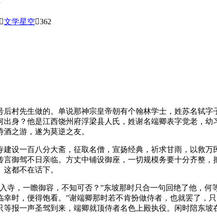

文学星空

362
号后村先生做的。单说那神宗皇帝朝有个翰林学士，姓苏名轼字
何出身？他是江西饶州府浮梁县人氏，姓谢名端卿表字觉老，幼
诗酒之游，遂为莫逆之友。
寺建设一百八分大斋，征取名僧，宣扬经典，祈求甘雨，以救万
传言御驾不日亲临。方丈中铺设御座，一切规模务要十分齐整，
。这都不在话下。
入寺，一瞻御容，不知可否？”东坡那时只合一句回绝了他，何
临幸时，便得饱看。”谢端卿那时若不肯扮做侍者，也就罢了，
只等报一声圣驾到来，端卿就顶侍者名色上殿执役。闲时陪东坡