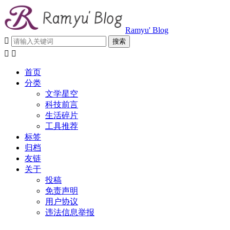
Ramyu' Blog



首页
分类
文学星空
科技前言
生活碎片
工具推荐
标签
归档
友链
关于
投稿
免责声明
用户协议
违法信息举报