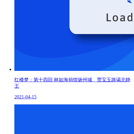
红楼梦：第十四回 林如海捐馆扬州城 贾宝玉路谒北静
王
2021-04-15