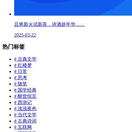
且将新火试新茶，诗酒趁年华……
2025-03-22
热门标签
# 古典文学
# 红楼梦
# 日常
# 思考
# 随笔
# 国学经典
# 醒世恒言
# 西游记
# 浅浅夜色
# 当代文学
# 古典诗词
# 互联网