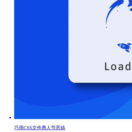
巧用CSS文件愚人节恶搞