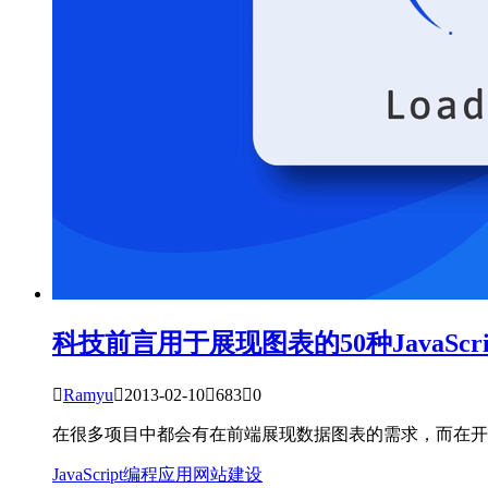
科技前言
用于展现图表的50种JavaScri

Ramyu

2013-02-10

683

0
在很多项目中都会有在前端展现数据图表的需求，而在开发过程中
JavaScript
编程应用
网站建设