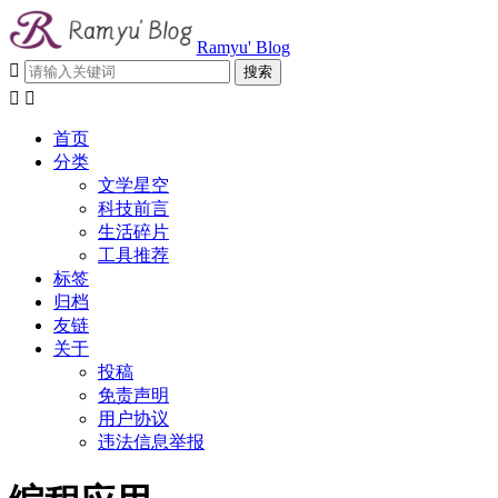
Ramyu' Blog



首页
分类
文学星空
科技前言
生活碎片
工具推荐
标签
归档
友链
关于
投稿
免责声明
用户协议
违法信息举报