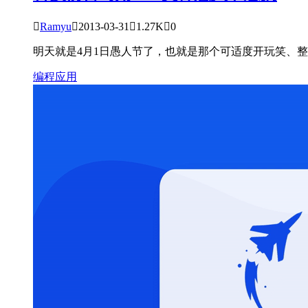

Ramyu

2013-03-31

1.27K

0
明天就是4月1日愚人节了，也就是那个可适度开玩笑、整蛊
编程应用