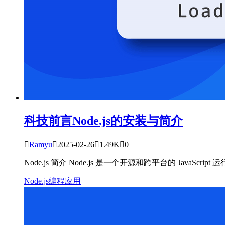
科技前言
Node.js的安装与简介

Ramyu

2025-02-26

1.49K

0
Node.js 简介 Node.js 是一个开源和跨平台的 JavaS
Node.js
编程应用