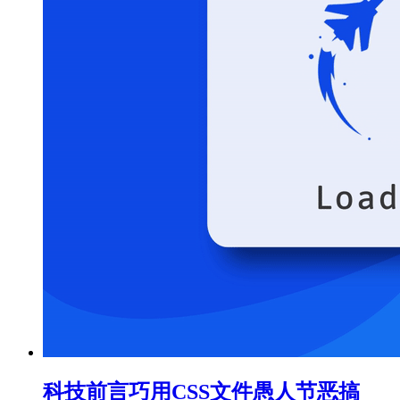
科技前言
巧用CSS文件愚人节恶搞