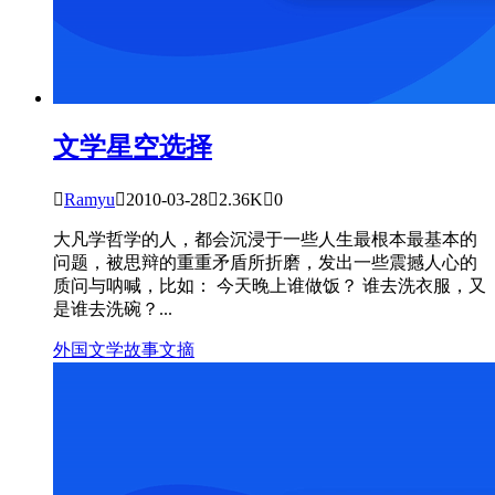
文学星空
选择

Ramyu

2010-03-28

2.36K

0
大凡学哲学的人，都会沉浸于一些人生最根本最基本的
问题，被思辩的重重矛盾所折磨，发出一些震撼人心的
质问与呐喊，比如： 今天晚上谁做饭？ 谁去洗衣服，又
是谁去洗碗？...
外国文学
故事文摘