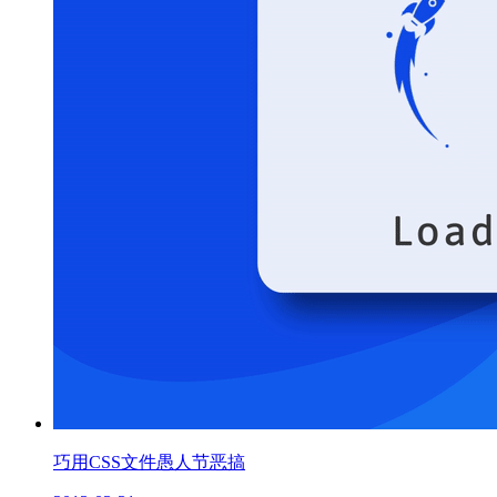
巧用CSS文件愚人节恶搞