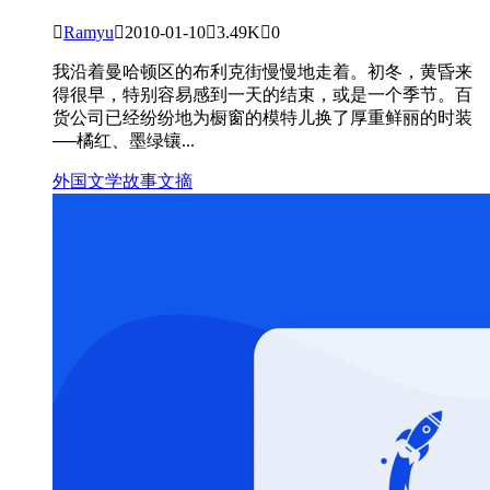

Ramyu

2010-01-10

3.49K

0
我沿着曼哈顿区的布利克街慢慢地走着。初冬，黄昏来
得很早，特别容易感到一天的结束，或是一个季节。百
货公司已经纷纷地为橱窗的模特儿换了厚重鲜丽的时装
──橘红、墨绿镶...
外国文学
故事文摘