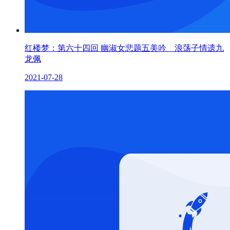
红楼梦：第六十四回 幽淑女悲题五美吟 浪荡子情遗九
龙佩
2021-07-28