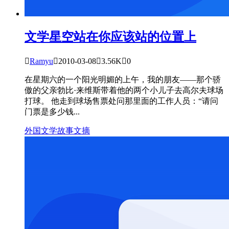
文学星空
站在你应该站的位置上

Ramyu

2010-03-08

3.56K

0
在星期六的一个阳光明媚的上午，我的朋友――那个骄
傲的父亲勃比·来维斯带着他的两个小儿子去高尔夫球场
打球。 他走到球场售票处问那里面的工作人员：“请问
门票是多少钱...
外国文学
故事文摘