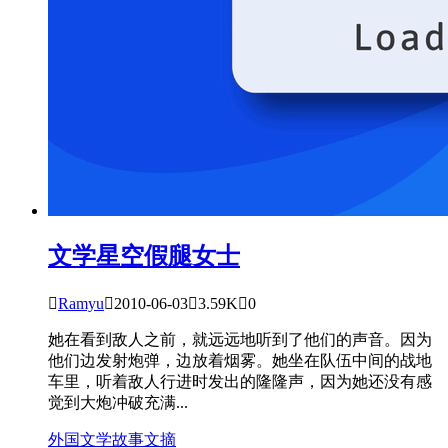
文学星空
假腿女士

Ramyu

2010-06-03

3.59K

0
她在看到敌人之前，就远远地听到了他们的声音。因为
他们边发射炮弹，边放着烟雾。她坐在队伍中间的战地
车里，听着敌人行进时发出的隆隆声，因为她还没有感
觉到大炮冲破充满...
外国文学
故事文摘