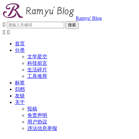
Ramyu' Blog



首页
分类
文学星空
科技前言
生活碎片
工具推荐
标签
归档
友链
关于
投稿
免责声明
用户协议
违法信息举报