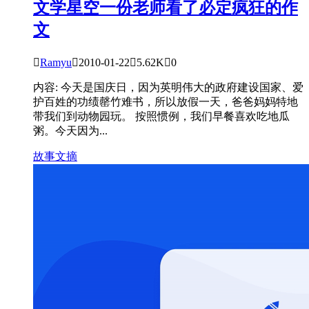
文学星空
一份老师看了必定疯狂的作
文

Ramyu

2010-01-22

5.62K

0
内容: 今天是国庆日，因为英明伟大的政府建设国家、爱
护百姓的功绩罄竹难书，所以放假一天，爸爸妈妈特地
带我们到动物园玩。 按照惯例，我们早餐喜欢吃地瓜
粥。今天因为...
故事文摘