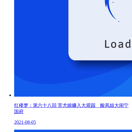
红楼梦：第六十八回 苦尤娘赚入大观园 酸凤姐大闹宁
国府
2021-08-05