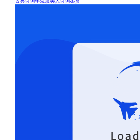
古典诗词
李煜
虞美人
诗词鉴赏