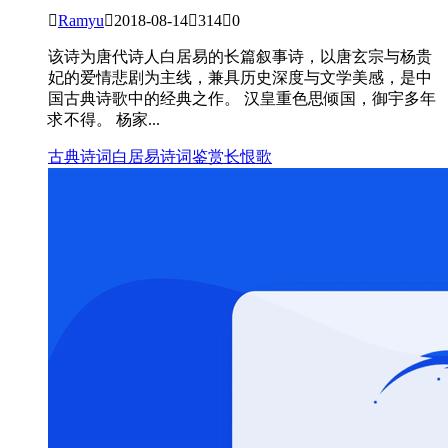

Ramyu

2018-08-14

314

0
该诗为唐代诗人白居易的长篇叙事诗，以唐玄宗与杨贵
妃的爱情悲剧为主线，兼具历史深度与文学美感，是中
国古典诗歌中的经典之作。 汉皇重色思倾国，御宇多年
求不得。 杨家...
古典诗词
白居易
诗词鉴赏
长恨歌