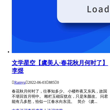
文学星空
【虞美人·春花秋月何时了】
李煜

Ramyu

2022-06-03

885

0
春花秋月何时了，往事知多少。 小楼昨夜又东风，故国
不堪回首月明中。 雕栏玉砌应犹在，只是朱颜改。 问君
能有几多愁，恰似一江春水向东流。 简介 《虞...