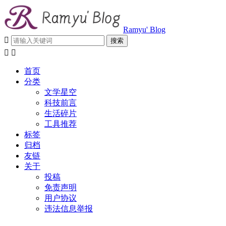
Ramyu' Blog



首页
分类
文学星空
科技前言
生活碎片
工具推荐
标签
归档
友链
关于
投稿
免责声明
用户协议
违法信息举报