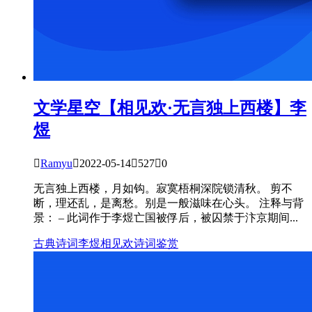
文学星空
【相见欢·无言独上西楼】李
煜

Ramyu

2022-05-14

527

0
无言独上西楼，月如钩。寂寞梧桐深院锁清秋。 剪不
断，理还乱，是离愁。别是一般滋味在心头。 注释与背
景： – 此词作于李煜亡国被俘后，被囚禁于汴京期间...
古典诗词
李煜
相见欢
诗词鉴赏