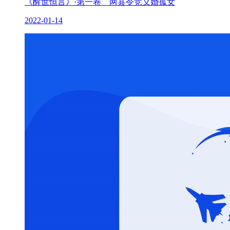
《醒世恒言》·第一卷 两县令竞义婚孤女
2022-01-14