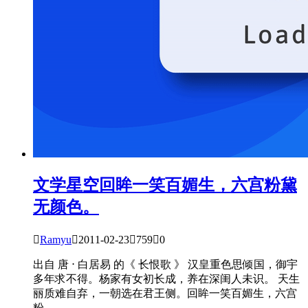
文学星空
回眸一笑百媚生，六宫粉黛
无颜色。

Ramyu

2011-02-23

759

0
出自 唐 ⋅ 白居易 的《 长恨歌 》 汉皇重色思倾国，御宇
多年求不得。杨家有女初长成，养在深闺人未识。 天生
丽质难自弃，一朝选在君王侧。回眸一笑百媚生，六宫
粉...