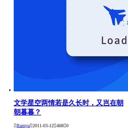
文学星空
两情若是久长时，又岂在朝
朝暮暮？

Ramyu

2011-03-12

468

0