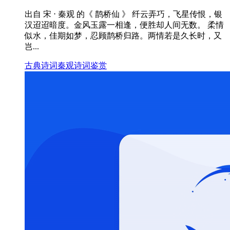
出自 宋 ⋅ 秦观 的《 鹊桥仙 》 纤云弄巧，飞星传恨，银
汉迢迢暗度。金风玉露一相逢，便胜却人间无数。 柔情
似水，佳期如梦，忍顾鹊桥归路。两情若是久长时，又
岂...
古典诗词
秦观
诗词鉴赏