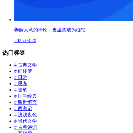
善解人意的悖论：当温柔成为枷锁
2025-03-20
热门标签
# 古典文学
# 红楼梦
# 日常
# 思考
# 随笔
# 国学经典
# 醒世恒言
# 西游记
# 浅浅夜色
# 当代文学
# 古典诗词