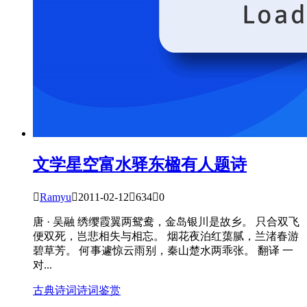
文学星空
富水驿东楹有人题诗

Ramyu

2011-02-12

634

0
唐 · 吴融 绣缨霞翼两鸳鸯，金岛银川是故乡。 只合双飞
便双死，岂悲相失与相忘。 烟花夜泊红蕖腻，兰渚春游
碧草芳。 何事遽惊云雨别，秦山楚水两乖张。 翻译 一
对...
古典诗词
诗词鉴赏