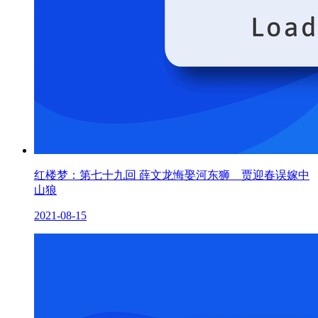
红楼梦：第七十九回 薛文龙悔娶河东狮 贾迎春误嫁中
山狼
2021-08-15