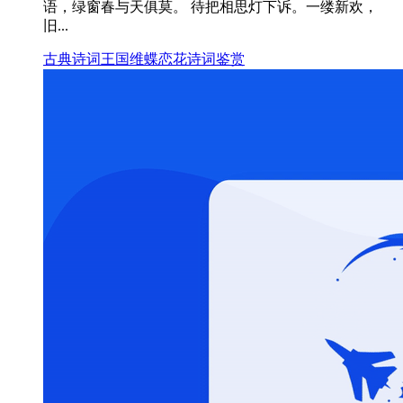
语，绿窗春与天俱莫。 待把相思灯下诉。一缕新欢，
旧...
古典诗词
王国维
蝶恋花
诗词鉴赏