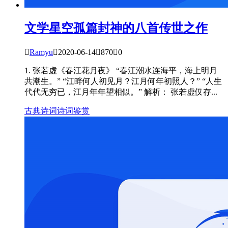
文学星空
孤篇封神的八首传世之作

Ramyu

2020-06-14

870

0
1. 张若虚《春江花月夜》 “春江潮水连海平，海上明月
共潮生。” “江畔何人初见月？江月何年初照人？” “人生
代代无穷已，江月年年望相似。” 解析： 张若虚仅存...
古典诗词
诗词鉴赏