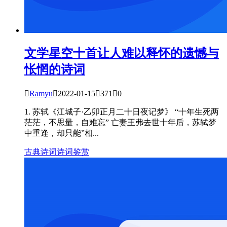
文学星空
十首让人难以释怀的遗憾与
怅惘的诗词

Ramyu

2022-01-15

371

0
1. 苏轼《江城子·乙卯正月二十日夜记梦》 “十年生死两
茫茫，不思量，自难忘” 亡妻王弗去世十年后，苏轼梦
中重逢，却只能”相...
古典诗词
诗词鉴赏