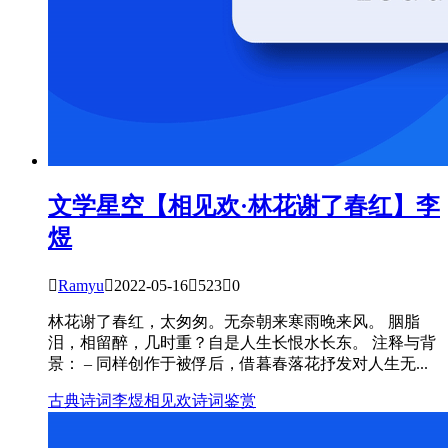
文学星空
【相见欢·林花谢了春红】李
煜

Ramyu

2022-05-16

523

0
林花谢了春红，太匆匆。无奈朝来寒雨晚来风。 胭脂
泪，相留醉，几时重？自是人生长恨水长东。 注释与背
景： – 同样创作于被俘后，借暮春落花抒发对人生无...
古典诗词
李煜
相见欢
诗词鉴赏