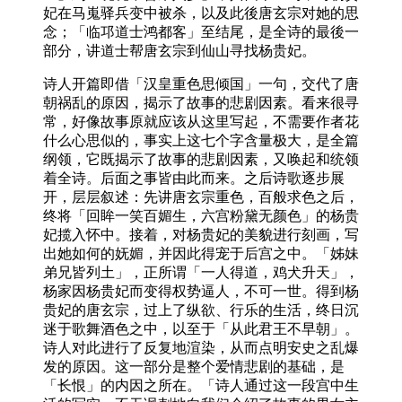
妃在马嵬驿兵变中被杀，以及此後唐玄宗对她的思
念；「临邛道士鸿都客」至结尾，是全诗的最後一
部分，讲道士帮唐玄宗到仙山寻找杨贵妃。
诗人开篇即借「汉皇重色思倾国」一句，交代了唐
朝祸乱的原因，揭示了故事的悲剧因素。看来很寻
常，好像故事原就应该从这里写起，不需要作者花
什么心思似的，事实上这七个字含量极大，是全篇
纲领，它既揭示了故事的悲剧因素，又唤起和统领
着全诗。后面之事皆由此而来。之后诗歌逐步展
开，层层叙述：先讲唐玄宗重色，百般求色之后，
终将「回眸一笑百媚生，六宫粉黛无颜色」的杨贵
妃揽入怀中。接着，对杨贵妃的美貌进行刻画，写
出她如何的妩媚，并因此得宠于后宫之中。「姊妹
弟兄皆列土」，正所谓「一人得道，鸡犬升天」，
杨家因杨贵妃而变得权势逼人，不可一世。得到杨
贵妃的唐玄宗，过上了纵欲、行乐的生活，终日沉
迷于歌舞酒色之中，以至于「从此君王不早朝」。
诗人对此进行了反复地渲染，从而点明安史之乱爆
发的原因。这一部分是整个爱情悲剧的基础，是
「长恨」的内因之所在。「诗人通过这一段宫中生