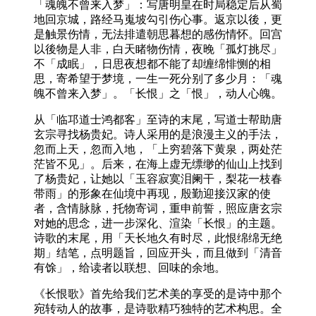
「魂魄不曾来入梦」：写唐明皇在时局稳定后从蜀
地回京城，路经马嵬坡勾引伤心事。返京以後，更
是触景伤情，无法排遣朝思暮想的感伤情怀。回宫
以後物是人非，白天睹物伤情，夜晚「孤灯挑尽」
不「成眠」，日思夜想都不能了却缠绵悱恻的相
思，寄希望于梦境，一生一死分别了多少月：「魂
魄不曾来入梦」。「长恨」之「恨」，动人心魄。
从「临邛道士鸿都客」至诗的末尾，写道士帮助唐
玄宗寻找杨贵妃。诗人采用的是浪漫主义的手法，
忽而上天，忽而入地，「上穷碧落下黄泉，两处茫
茫皆不见」。后来，在海上虚无缥缈的仙山上找到
了杨贵妃，让她以「玉容寂寞泪阑干，梨花一枝春
带雨」的形象在仙境中再现，殷勤迎接汉家的使
者，含情脉脉，托物寄词，重申前誓，照应唐玄宗
对她的思念，进一步深化、渲染「长恨」的主题。
诗歌的末尾，用「天长地久有时尽，此恨绵绵无绝
期」结笔，点明题旨，回应开头，而且做到「清音
有馀」，给读者以联想、回味的余地。
《长恨歌》首先给我们艺术美的享受的是诗中那个
宛转动人的故事，是诗歌精巧独特的艺术构思。全