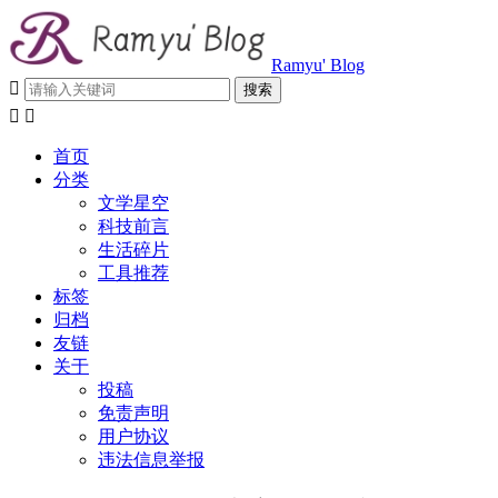
Ramyu' Blog



首页
分类
文学星空
科技前言
生活碎片
工具推荐
标签
归档
友链
关于
投稿
免责声明
用户协议
违法信息举报