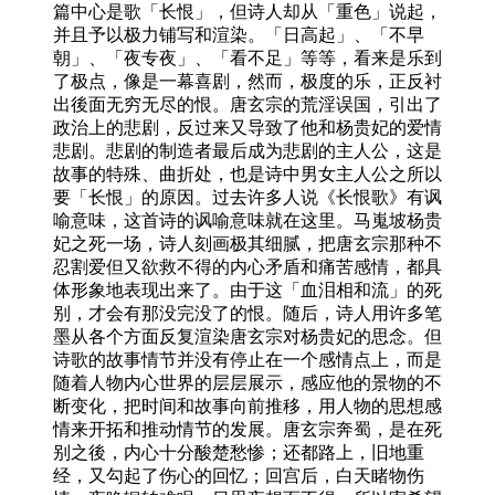
篇中心是歌「长恨」，但诗人却从「重色」说起，
并且予以极力铺写和渲染。「日高起」、「不早
朝」、「夜专夜」、「看不足」等等，看来是乐到
了极点，像是一幕喜剧，然而，极度的乐，正反衬
出後面无穷无尽的恨。唐玄宗的荒淫误国，引出了
政治上的悲剧，反过来又导致了他和杨贵妃的爱情
悲剧。悲剧的制造者最后成为悲剧的主人公，这是
故事的特殊、曲折处，也是诗中男女主人公之所以
要「长恨」的原因。过去许多人说《长恨歌》有讽
喻意味，这首诗的讽喻意味就在这里。马嵬坡杨贵
妃之死一场，诗人刻画极其细腻，把唐玄宗那种不
忍割爱但又欲救不得的内心矛盾和痛苦感情，都具
体形象地表现出来了。由于这「血泪相和流」的死
别，才会有那没完没了的恨。随后，诗人用许多笔
墨从各个方面反复渲染唐玄宗对杨贵妃的思念。但
诗歌的故事情节并没有停止在一个感情点上，而是
随着人物内心世界的层层展示，感应他的景物的不
断变化，把时间和故事向前推移，用人物的思想感
情来开拓和推动情节的发展。唐玄宗奔蜀，是在死
别之後，内心十分酸楚愁惨；还都路上，旧地重
经，又勾起了伤心的回忆；回宫后，白天睹物伤