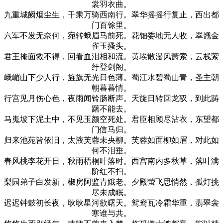
裳羽衣曲。
九重城阙烟尘生，千乘万骑西南行。翠华摇摇行复止，西出都
门百馀里。
六军不发无奈何，宛转蛾眉马前死。花钿委地无人收，翠翘金
雀玉搔头。
君王掩面救不得，回看血泪相和流。黄埃散漫风萧索，云栈萦
纡登剑阁。
峨嵋山下少人行，旌旗无光日色薄。蜀江水碧蜀山青，圣主朝
朝暮暮情。
行宫见月伤心色，夜雨闻铃肠断声。天旋日转回龙驭，到此踌
躇不能去。
马嵬坡下泥土中，不见玉颜空死处。君臣相顾尽沾衣，东望都
门信马归。
归来池苑皆依旧，太液芙蓉未央柳。芙蓉如面柳如眉，对此如
何不泪垂。
春风桃李花开日，秋雨梧桐叶落时。西宫南内多秋草，落叶满
阶红不扫。
梨园弟子白发新，椒房阿监青娥老。夕殿萤飞思悄然，孤灯挑
尽未成眠。
迟迟钟鼓初长夜，耿耿星河欲曙天。鸳鸯瓦冷霜华重，翡翠衾
寒谁与共。