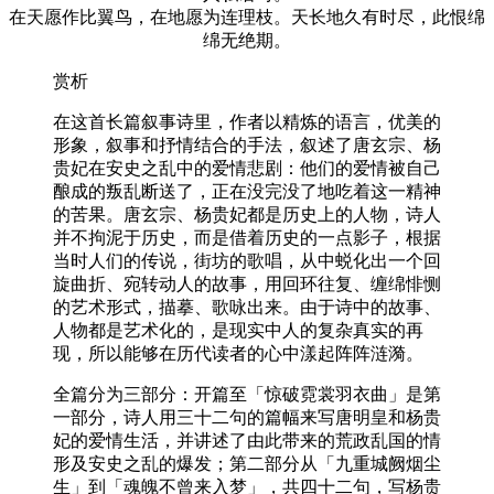
在天愿作比翼鸟，在地愿为连理枝。天长地久有时尽，此恨绵
绵无绝期。
赏析
在这首长篇叙事诗里，作者以精炼的语言，优美的
形象，叙事和抒情结合的手法，叙述了唐玄宗、杨
贵妃在安史之乱中的爱情悲剧：他们的爱情被自己
酿成的叛乱断送了，正在没完没了地吃着这一精神
的苦果。唐玄宗、杨贵妃都是历史上的人物，诗人
并不拘泥于历史，而是借着历史的一点影子，根据
当时人们的传说，街坊的歌唱，从中蜕化出一个回
旋曲折、宛转动人的故事，用回环往复、缠绵悱恻
的艺术形式，描摹、歌咏出来。由于诗中的故事、
人物都是艺术化的，是现实中人的复杂真实的再
现，所以能够在历代读者的心中漾起阵阵涟漪。
全篇分为三部分：开篇至「惊破霓裳羽衣曲」是第
一部分，诗人用三十二句的篇幅来写唐明皇和杨贵
妃的爱情生活，并讲述了由此带来的荒政乱国的情
形及安史之乱的爆发；第二部分从「九重城阙烟尘
生」到「魂魄不曾来入梦」，共四十二句，写杨贵