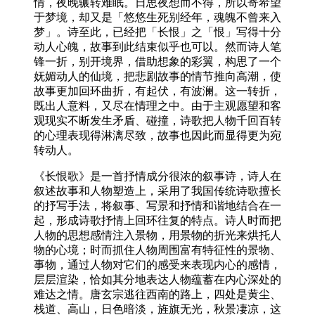
情，夜晚辗转难眠。日思夜想而不得，所以寄希望
于梦境，却又是「悠悠生死别经年，魂魄不曾来入
梦」。诗至此，已经把「长恨」之「恨」写得十分
动人心魄，故事到此结束似乎也可以。然而诗人笔
锋一折，别开境界，借助想象的彩翼，构思了一个
妩媚动人的仙境，把悲剧故事的情节推向高潮，使
故事更加回环曲折，有起伏，有波澜。这一转折，
既出人意料，又尽在情理之中。由于主观愿望和客
观现实不断发生矛盾、碰撞，诗歌把人物千回百转
的心理表现得淋漓尽致，故事也因此而显得更为宛
转动人。
《长恨歌》是一首抒情成分很浓的叙事诗，诗人在
叙述故事和人物塑造上，采用了我国传统诗歌擅长
的抒写手法，将叙事、写景和抒情和谐地结合在一
起，形成诗歌抒情上回环往复的特点。诗人时而把
人物的思想感情注入景物，用景物的折光来烘托人
物的心境；时而抓住人物周围富有特征性的景物、
事物，通过人物对它们的感受来表现内心的感情，
层层渲染，恰如其分地表达人物蕴蓄在内心深处的
难达之情。唐玄宗逃往西南的路上，四处是黄尘、
栈道、高山，日色暗淡，旌旗无光，秋景凄凉，这