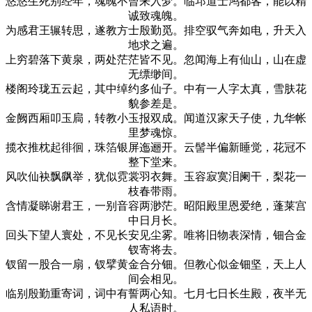
悠悠生死别经年，魂魄不曾来入梦。临邛道士鸿都客，能以精
诚致魂魄。
为感君王辗转思，遂教方士殷勤觅。排空驭气奔如电，升天入
地求之遍。
上穷碧落下黄泉，两处茫茫皆不见。忽闻海上有仙山，山在虚
无缥缈间。
楼阁玲珑五云起，其中绰约多仙子。中有一人字太真，雪肤花
貌参差是。
金阙西厢叩玉扃，转教小玉报双成。闻道汉家天子使，九华帐
里梦魂惊。
揽衣推枕起徘徊，珠箔银屏迤逦开。云髻半偏新睡觉，花冠不
整下堂来。
风吹仙袂飘飖举，犹似霓裳羽衣舞。玉容寂寞泪阑干，梨花一
枝春带雨。
含情凝睇谢君王，一别音容两渺茫。昭阳殿里恩爱绝，蓬莱宫
中日月长。
回头下望人寰处，不见长安见尘雾。唯将旧物表深情，钿合金
钗寄将去。
钗留一股合一扇，钗擘黄金合分钿。但教心似金钿坚，天上人
间会相见。
临别殷勤重寄词，词中有誓两心知。七月七日长生殿，夜半无
人私语时。