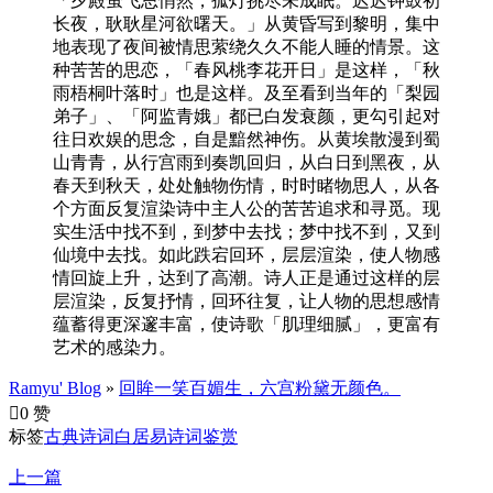
「夕殿萤飞思悄然，孤灯挑尽未成眠。迟迟钟鼓初
长夜，耿耿星河欲曙天。」从黄昏写到黎明，集中
地表现了夜间被情思萦绕久久不能人睡的情景。这
种苦苦的思恋，「春风桃李花开日」是这样，「秋
雨梧桐叶落时」也是这样。及至看到当年的「梨园
弟子」、「阿监青娥」都已白发衰颜，更勾引起对
往日欢娱的思念，自是黯然神伤。从黄埃散漫到蜀
山青青，从行宫雨到奏凯回归，从白日到黑夜，从
春天到秋天，处处触物伤情，时时睹物思人，从各
个方面反复渲染诗中主人公的苦苦追求和寻觅。现
实生活中找不到，到梦中去找；梦中找不到，又到
仙境中去找。如此跌宕回环，层层渲染，使人物感
情回旋上升，达到了高潮。诗人正是通过这样的层
层渲染，反复抒情，回环往复，让人物的思想感情
蕴蓄得更深邃丰富，使诗歌「肌理细腻」，更富有
艺术的感染力。
Ramyu' Blog
»
回眸一笑百媚生，六宫粉黛无颜色。

0 赞
标签
古典诗词
白居易
诗词鉴赏
上一篇