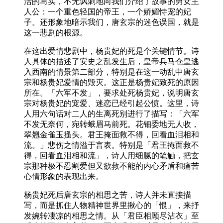
活的写实，不无讽刺地向我们介绍了故事的男女主
人公：一个重色轻国的帝王，一个娇媚恃宠的妃
子。还形象地暗示我们，唐玄宗的迷色误国，就是
这一悲剧的根源。
在这出爱情悲剧中，杨贵妃的死是个关键情节。诗
人具体的描述了安史之乱发生后，皇帝兵马仓皇逃
入西南的情景第二部分，特别是在这一动乱中唐玄
宗和杨贵妃爱情的毁灭。这正是杨贵妃致死的原因
所在。「六军不发」，要求处死杨贵妃，说明唐玄
宗对杨贵妃的宠爱、迷恋已经引起公愤。这里，诗
人用六句话对二人的生离死别进行了描写：「六军
不发无奈何，宛转蛾眉马前死。花钿委地无人收，
翠翘金雀玉搔头。君王掩面救不得，回看血泪相和
流。」悲伤之情溢于言表。特别是「君王掩面救不
得，回看血泪相和流」，诗人用细腻的笔触，把玄
宗那种极不忍割爱但又欲救不能的内心矛盾和痛苦
心情形象的表现出来。
杨贵妃死后唐玄宗的相思之苦，诗人并未直接描
写，而是抓住人物精神世界里揪心的「恨」，来抒
发婉转凄凉的相思之情。从「君臣相顾尽沾衣」至