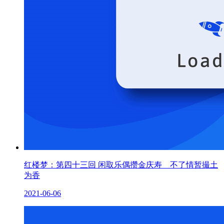
红楼梦：第四十三回 闲取乐偶攒金庆寿 不了情暂撮土
为香
2021-06-06