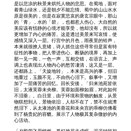
是以悲凉的秋景来烘托人物的悲思。在蜀地，面对
着青山绿水，还是朝夕不能忘情。蜀中的山山水水
原是很美的，但是在寂寞悲哀的唐玄宗眼中，那山
的「青」，水的「碧」，也都惹人伤心。大自然的
美应该有恬静的心境才能享受，他却没有，所以就
更增加了内心的痛苦。这是透过美景来写哀情，使
感情又深入一层。行宫中的月色，雨夜里的铃声，
本来就很撩人意绪，诗人抓住这些寻常但是富有特
征性的事物，把人带进伤心、断肠的境界，再加上
那一见一闻，一色一声，互相交错，在语言上、声
调上也表现出人物内心的愁苦凄清，这又是一层。
还都路上，「天旋地转」，本来是高兴的事，但旧
地重过，玉颜不见，不由伤心泪下。叙事中，又增
加了一层痛苦的回忆。回长安後，「归来池苑皆依
旧，太液芙蓉未央柳。芙蓉如面柳如眉，对此如何
不泪垂」。白日里，由于环境和景物的触发，从景
物联想到人，景物依旧，人却不在了，禁不住就潸
然泪下，从太液池的美蓉花和未央宫的乖柳仿佛看
到了杨贵妃的容貔。展示了人物极其复杂微妙的内
心活动。