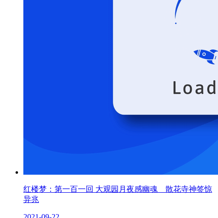
红楼梦：第一百一回 大观园月夜感幽魂 散花寺神签惊
异兆
2021-09-22