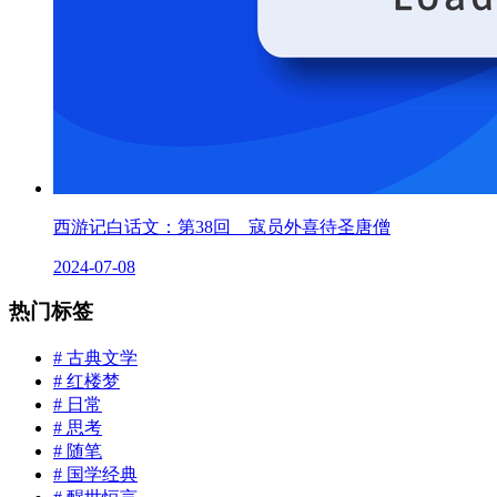
西游记白话文：第38回 寇员外喜待圣唐僧
2024-07-08
热门标签
# 古典文学
# 红楼梦
# 日常
# 思考
# 随笔
# 国学经典