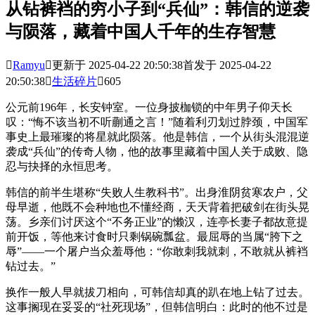
从钻裤裆的穷小子到“兵仙”：韩信的逆袭
与陨落，藏着中国人千年的生存智慧

Ramyu

更新于 2025-04-22 20:50:38
首发于 2025-04-22
20:50:38

生活碎片

605
公元前196年，长安钟室。一位身披枷锁的中年男子仰天长
叹：“悔不该当初不听蒯通之言！”随着利刃划过脖颈，中国军
事史上最璀璨的将星就此陨落。他是韩信，一个从街头混混逆
袭成“兵仙”的传奇人物，他的故事里藏着中国人关于成败、隐
忍与抉择的永恒思考。
韩信的前半生堪称“失败人生教科书”。出身淮阴贫寒农户，父
母早逝，他既不会种地也不懂经商，天天背着把破剑在街头晃
荡。乡亲们讨厌这个“不务正业”的懒汉，连亭长妻子都故意提
前开饭，等他来讨食时只剩锅碗瓢盆。最屈辱的当属“胯下之
辱”——一个屠户当众羞辱他：“你敢刺我就刺，不敢就从裤裆
钻过去。”
换作一般人早就拔刀相向，可韩信却真的趴在地上钻了过去。
这事搁现在妥妥的“社死现场”，但韩信明白：此时的他不过是