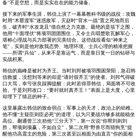
备”不是空想，而是实实在在的能力储备。
接下来的军事生涯，韩信上演了一幕幕教科书级的战役：攻魏
时用“木罂渡军”迷惑敌军，灭赵时“背水一战”置之死地而后
生，破齐时“水攻龙且”借自然之力克敌。最绝的是垓下之围，
他用“十面埋伏”将项羽团团围住，又令士兵唱楚歌瓦解军心，
堪称心理战与兵力部署的完美结合。这些战役看似“神来之
笔”，实则是他对敌我态势、地理环境、士兵心理的精准把握
——所谓“兵仙”，从来不是靠运气，而是靠日复一日的钻研与
实战积累。
韩信的巅峰是被封为齐王。当时刘邦被项羽围困荥阳，急召韩
信救援，没想到等来的却是“请封假齐王”的使者。刘邦气得破
口大骂，幸亏张良踩脚提醒：此时若得罪韩信，局面将不可收
拾。于是刘邦改口：“要封就封真齐王！”表面上是大度，心里
却埋下了猜忌的种子。
这里暴露出韩信的致命弱点：军事上的天才，政治上的幼稚。
他不懂“主疑臣则臣必死”的道理，以为只要战功够多就能稳坐
高位。蒯通曾三次劝他“三分天下”，第一次说“你帮刘则刘
胜，帮项则项赢，不如自立”，第二次用“野兽尽而猎狗烹”提
醒他功高震主的危险，第三次甚至以相面为由直言“你的面相