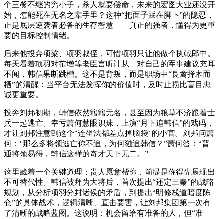
个三餐不继的穷小子，杀人就要偿命，未来的宏图大业还没开
始，怎能死在无名之辈手里？这种“把面子踩在脚下”的隐忍，
正是底层逆袭者必备的生存智慧——真正的强者，懂得为更重
要的目标控制情绪。
后来他投奔项梁、项羽叔侄，可惜项羽只让他做个执戟郎中。
每天看着项羽对范增等老臣言听计从，对自己的军事建议充耳
不闻，韩信果断跳槽。这不是背叛，而是职场中“良禽择木而
栖”的清醒：当平台无法发挥你的价值时，及时止损比盲目忠
诚更重要。
投奔刘邦初期，韩信依然籍籍无名，甚至因为粮草不济跟着士
兵一起逃亡。幸亏萧何慧眼识珠，上演“月下追韩信”的戏码，
才让刘邦注意到这个“连坐法都差点掉脑袋”的小官。刘邦问萧
何：“那么多将领逃亡你不追，为何独追韩信？”萧何答：“普
通将领易得，韩信这样的奇才天下无二。”
这里藏着一个关键道理：贵人愿意帮你，前提是你得先展现出
不可替代性。韩信被拜为大将后，首次提出“还定三秦”的战略
规划，从分析项羽分封诸侯的矛盾，到提出“明修栈道暗度陈
仓”的具体战术，逻辑清晰、直击要害，让刘邦集团第一次有
了清晰的战略蓝图。这说明：机会留给有准备的人，但“准