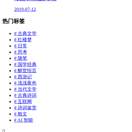
2019-07-12
热门标签
# 古典文学
# 红楼梦
# 日常
# 思考
# 随笔
# 国学经典
# 醒世恒言
# 西游记
# 浅浅夜色
# 当代文学
# 古典诗词
# 互联网
# 诗词鉴赏
# 散文
# AI 智能
