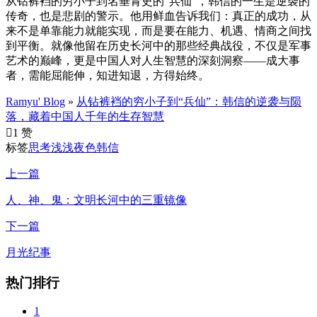
从钻裤裆的穷小子到名垂青史的“兵仙”，韩信的一生是逆袭的
传奇，也是悲剧的警示。他用鲜血告诉我们：真正的成功，从
来不是单靠能力就能实现，而是要在能力、机遇、情商之间找
到平衡。就像他留在历史长河中的那些经典战役，不仅是军事
艺术的巅峰，更是中国人对人生智慧的深刻洞察——成大事
者，需能屈能伸，知进知退，方得始终。
Ramyu' Blog
»
从钻裤裆的穷小子到“兵仙”：韩信的逆袭与陨
落，藏着中国人千年的生存智慧

1 赞
标签
思考
浅浅夜色
韩信
上一篇
人、神、鬼：文明长河中的三重镜像
下一篇
月光纪事
热门排行
1