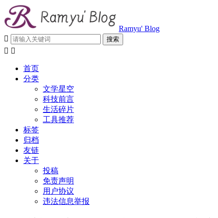
Ramyu' Blog



首页
分类
文学星空
科技前言
生活碎片
工具推荐
标签
归档
友链
关于
投稿
免责声明
用户协议
违法信息举报