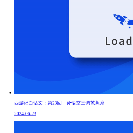
西游记白话文：第23回 孙悟空三调芭蕉扇
2024-06-23