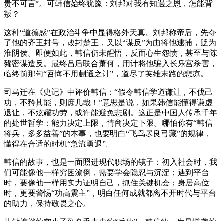
贵不可言”。可韩信始终犹豫：刘邦对我有知遇之恩，怎能背
叛？
这种“道德感”在政治斗争中显得格外天真。刘邦称帝后，先夺
了他的齐王封号，改封楚王，又以“谋反”为由将他逮捕，贬为
淮阴侯。即便如此，韩信仍未醒悟，反而心生怨愤，甚至与陈
豨密谋造反。最终吕后联合萧何，用计将他骗入长乐宫杀害，
临终前那句“吾悔不用蒯通之计”，道尽了英雄末路的悲凉。
司马迁在《史记》中评价韩信：“假令韩信学道谦让，不伐己
功，不矜其能，则庶几哉！”意思是说，如果韩信能懂得谦虚
退让，不炫耀功劳，或许能避免悲剧。这正是中国人传承千年
的处世哲学：能力决定上限，情商决定下限。哪怕你有“韩信
将兵，多多益善”的本事，也要明白“飞鸟尽良弓藏”的规律，
懂得在合适的时机“急流勇退”。
韩信的故事，也是一面照进现代职场的镜子：初入社会时，我
们可能像他一样穷困潦倒，需要学会隐忍与沉淀；遇到平台
时，要像他一样用实力证明自己，抓住关键机会；身居高位
时，更要警惕“功高震主”，明白任何成就都离不开时代与平台
的助力，保持敬畏之心。