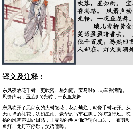
译文及注释：
东风夜放花千树，更吹落、星如雨。宝马雕(diāo)车香满路。
凤箫声动，玉壶(hú)光转，一夜鱼龙舞。
东风吹开了元宵夜的火树银花，花灯灿烂，就像千树花开。从
天而降的礼花，犹如星雨。豪华的马车在飘香的街道行过。悠
扬的凤箫声四处回荡，玉壶般的明月渐渐转向西边，一夜舞动
鱼灯、龙灯不停歇，笑语喧哗。