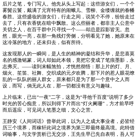
后片之笔，专门写人。他先从头上写起：这些游女们，一个个
雾鬓云鬟，戴满了元宵特有的闹蛾儿、雪柳、金缕缠就的春幡
春胜。这些盛妆的游女们，行走之间，说笑个不停，纷纷走过
去了，只有衣香犹在暗中飘散。这么些丽者，都非主人公意中
关切之人，在百千群中只寻找一个——却总是踪影皆无。忽
然，眼光一亮，在那一角残灯旁侧，分明看见了她，她原来在
这冷落的地方，还未归去，似有所待。
这发现那人的一瞬间，是人生的精神的凝结和升华，是悲喜莫
名的感激铭篆，词人却如此本领，竟把它变成了笔痕墨影，永
志弗灭。——读到末幅煞拍，才恍然彻悟：那上片的灯、月、
烟火、笙笛、社舞、交织成的元夕欢腾，那下片的惹人眼花缭
乱的一队队的丽人群女，原来都只是为了那一个意中之人而
设，而写，倘无此人在，那一切都没有意义与趣味。
上片临末，已出“一夜”二字，这是为“寻他千百度”说明了多少
时光的苦心痴意，所以到得下片而出“灯火阑珊”，方才前早呼
而后遥应，可见词人笔墨之细，文心之苦。
王静安《人间词话》曾举此词，以为人之成大事业者，必皆经
历三个境界，而稼轩此词之境界为第三即最终最高境。此特借
词喻事，与文学赏析已无交涉，王先生早已先自表明，吾人可