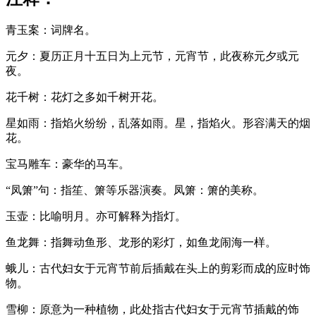
青玉案：词牌名。
元夕：夏历正月十五日为上元节，元宵节，此夜称元夕或元
夜。
花千树：花灯之多如千树开花。
星如雨：指焰火纷纷，乱落如雨。星，指焰火。形容满天的烟
花。
宝马雕车：豪华的马车。
“凤箫”句：指笙、箫等乐器演奏。凤箫：箫的美称。
玉壶：比喻明月。亦可解释为指灯。
鱼龙舞：指舞动鱼形、龙形的彩灯，如鱼龙闹海一样。
蛾儿：古代妇女于元宵节前后插戴在头上的剪彩而成的应时饰
物。
雪柳：原意为一种植物，此处指古代妇女于元宵节插戴的饰