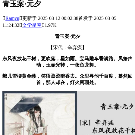
青玉案·元夕

Ramyu

更新于 2025-03-12 00:02:38
首发于 2025-03-05
11:24:32

文学星空

1.97K
青玉案·元夕
【宋代：辛弃疾】
东风夜放花千树，更吹落，星如雨。宝马雕车香满路。凤箫声
动，玉壶光转，一夜鱼龙舞。
蛾儿雪柳黄金缕，笑语盈盈暗香去。众里寻他千百度，蓦然回
首，那人却在，灯火阑珊处。