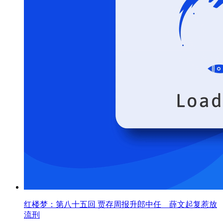
红楼梦：第八十五回 贾存周报升郎中任 薛文起复惹放
流刑