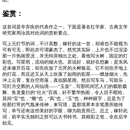
鉴赏：
这首词是辛弃疾的代表作之一。下面是著名红学家、古典文学
研究家周汝昌对此词的赏析要点。
写上元灯节的词，不计其数，稼轩的这一首，却谁也不能视为
可有可无，即此亦可谓豪杰了。然究其实际，上片也不过渲染
那一片热闹景况，并无特异独出之处。看他写火树，固定的灯
彩也。写星雨，流动的烟火也。若说好，就好在想象：是东风
还未催开百花，却先吹放了元宵的火树银花。它不但吹开地上
的灯花，而且还又从天上吹落了如雨的彩星——燃放烟火，先
冲上云霄，复自空而落，真似陨星雨。然后写车马，写鼓乐，
写灯月交辉的人间仙境——“玉壶”，写那民间艺人们的载歌载
舞、鱼龙曼衍的“社火”百戏，好不繁华热闹，令人目不暇给。
其间“宝”也，“雕”也，“凤”也，“玉”也，种种丽字，总是为了
给那灯宵的气氛来传神，来写境，盖那境界本非笔墨所能传
写，幸亏还有这些美好的字眼，聊为助意而已。总之，稼轩此
词，前半实无独到之胜可以大书特书。其精彩之笔，全在后半
始见。