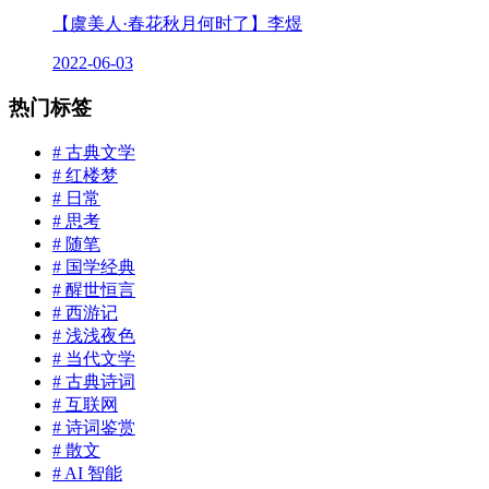
【虞美人·春花秋月何时了】李煜
2022-06-03
热门标签
# 古典文学
# 红楼梦
# 日常
# 思考
# 随笔
# 国学经典
# 醒世恒言
# 西游记
# 浅浅夜色
# 当代文学
# 古典诗词
# 互联网
# 诗词鉴赏
# 散文
# AI 智能