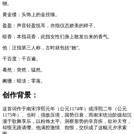
物。
黄金缕：头饰上的金丝绦。
盈盈：声音轻盈悦耳，亦指仪态娇美的样子。
暗香：本指花香，此指女性们身上散发出来的香气。
他：泛指第三人称，古时就包括“她”。
千百度：千百遍。
蓦然：突然，猛然。
阑珊：暗淡；零落。
创作背景：
这首词作于南宋淳熙元年（公元1174年）或淳熙二年（公元
1175年）。当时，强敌压境，国势日衰，而南宋统治阶级却沉
湎于歌舞享乐，以粉饰太平。洞察形势的辛弃疾，欲补天穹，
却恨无路请缨。他满腔激情、怨恨，交织成了这幅元夕求索
图。