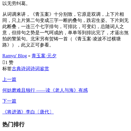
以无劳纠葛。
从词调来讲，《青玉案》十分别致，它原是双调，上下片相
同，只上片第二句变成三字一断的叠句，跌宕生姿。下片则无
此断叠，一连三个七字排句，可排比，可变幻，总随词人之
意，但排句之势是一气呵成的，单单等到排比完了，才逼出煞
拍的警策句。北宋另有贺铸一首（《青玉案·凌波不过横塘
路》），此义正可参看。
Ramyu' Blog
»
青玉案·元夕

1 赞
标签
古典诗词
诗词鉴赏
上一篇
何妨磨难且独行 ——读《老人与海》有感
下一篇
《将进酒》李白〔唐代〕
热门排行