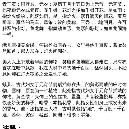
青玉案：词牌名。元夕：夏历正月十五日为上元节，元宵节，
此夜称元夕或元夜。花千树：花灯之多如千树开花。星如雨：
指焰火纷纷，乱落如雨。星，指焰火。形容满天的烟花。宝马
雕车：豪华的马车。凤箫：箫的美称。玉壶：比喻明月。亦可
解释为指灯。鱼龙舞：指舞动鱼形、龙形的彩灯，如鱼龙闹海
一样。
蛾儿雪柳黄金缕，笑语盈盈暗香去。众里寻他千百度，蓦(mò)
然回首，那人却在，灯火阑珊处。
美人头上都戴着华丽的饰物，笑语盈盈地随人群走过，只有衣
香犹在暗中飘散。我在人群中寻找她千百回，猛然回头，不经
意间却在灯火零落之处发现了她。
蛾儿：古代妇女于元宵节前后插戴在头上的剪彩而成的应时饰
物。雪柳：原意为一种植物，此处指古代妇女于元宵节插戴的
饰物。黄金缕：头饰上的金丝绦。盈盈：声音轻盈悦耳，亦指
仪态娇美的样子。暗香：本指花香，此指女性们身上散发出来
的香气。他：泛指第三人称，古时就包括“她”。千百度：千百
遍。蓦然：突然，猛然。阑珊：暗淡；零落。
注释：