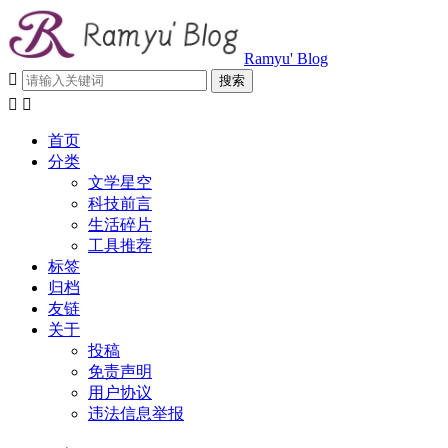
Ramyu' Blog



首页
分类
文学星空
科技前言
生活碎片
工具推荐
标签
归档
友链
关于
投稿
免责声明
用户协议
违法信息举报