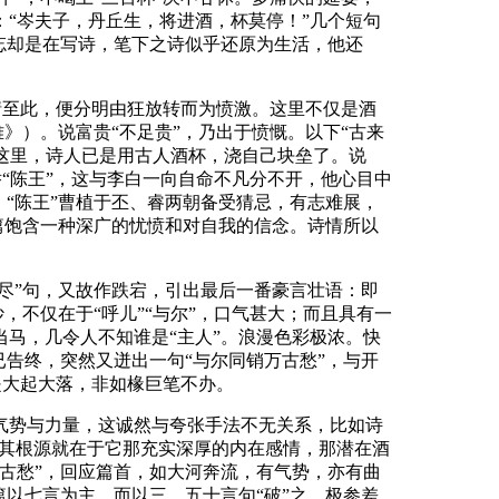
“岑夫子，丹丘生，将进酒，杯莫停！”几个短句
忘却是在写诗，笔下之诗似乎还原为生活，他还
诗情至此，便分明由狂放转而为愤激。这里不仅是酒
》）。说富贵“不足贵”，乃出于愤慨。以下“古来
。这里，诗人已是用古人酒杯，浇自己块垒了。说
举“陈王”，这与李白一向自命不凡分不开，他心目中
“陈王”曹植于丕、睿两朝备受猜忌，有志难展，
篇饱含一种深广的忧愤和对自我的信念。诗情所以
尽”句，又故作跌宕，引出最后一番豪言壮语：即
，不仅在于“呼儿”“与尔”，口气甚大；而且具有一
马，几令人不知谁是“主人”。浪漫色彩极浓。快
告终，突然又迸出一句“与尔同销万古愁”，与开
是大起大落，非如椽巨笔不办。
气势与力量，这诚然与夸张手法不无关系，比如诗
感，其根源就在于它那充实深厚的内在感情，那潜在酒
古愁”，回应篇首，如大河奔流，有气势，亦有曲
以七言为主，而以三、五十言句“破”之，极参差