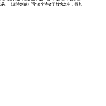
流易。《唐诗别裁》谓“读李诗者于雄快之中，得其