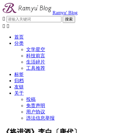
Ramyu' Blog



首页
分类
文学星空
科技前言
生活碎片
工具推荐
标签
归档
友链
关于
投稿
免责声明
用户协议
违法信息举报
《将进酒》李白〔唐代〕