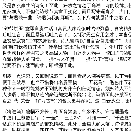
又是多么豪壮的诗句！至此，狂放之情趋于高潮，诗的旋律加
忽然加入，不但使诗歌节奏富于变化，而且写来逼肖席上声口
要“与君歌一曲，请君为我倾耳听”。以下八句就是诗中之歌了
“钟鼓馔玉”意即富贵生活（富贵人家吃饭时鸣钟列鼎，食物精
后吐狂言，而且是酒后吐真言了。以“我”天生有用之才，本当
圣贤皆寂寞”二句亦属愤语。诗人曾喟叹“自言管葛竟谁许”，
到“唯有饮者留其名”，便举出“陈王”曹植作代表。并化用其《
树为榜样的是谢安之类高级人物，而这类人物中，“陈王”与酒
亦激起诗人的同情。一提“古来圣贤”，二提“陈王”曹植，满
悲而不伤，悲而能壮，即根源于此。
刚露一点深衷，又回到说酒了，而且看起来酒兴更高。以下诗情
便千金散尽，也当不惜将出名贵宝物——“五花马”（毛色作五花
种作者一时可能觉察不到的将宾作主的任诞情态。须知诗人不
人快语，非不拘形迹的豪迈知交断不能出此。诗情至此狂放至极
篇之“悲”关合，而“万古愁”的含义更其深沉。这“白云从空
《将进酒》篇幅不算长，却五音繁会，气象不凡。它笔酣墨饱
中屡用巨额数目字（“千金”、“三百杯”、“斗酒十千”、“千
话底下如波涛汹涌的郁怒情绪。此外，全篇大起大落，诗情忽
折，纵横捭阖，力能扛鼎。其歌中有歌的包孕写法，又有鬼斧神