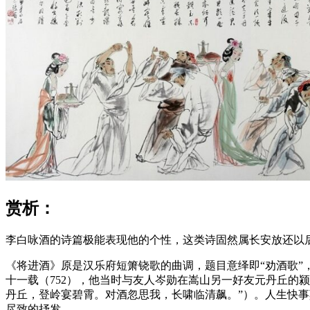
赏析：
李白咏酒的诗篇极能表现他的个性，这类诗固然属长安放还以
《将进酒》原是汉乐府短箫铙歌的曲调，题目意绎即“劝酒歌”
十一载（752），他当时与友人岑勋在嵩山另一好友元丹丘的
丹丘，登岭宴碧霄。对酒忽思我，长啸临清飙。”）。人生快事
尽致的抒发。