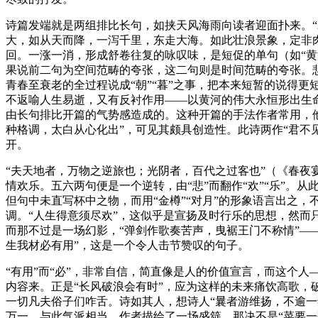
诗篇发端就是两组排比长句，如挟天风海雨向读者迎面扑来。
大，如从天而降，一泻千里，东走大海。如此壮浪景象，定非
回。一涨一消，形成舒卷往复的咏叹味，是短促的单句（如“黄
果说前二句为空间范畴的夸张，这二句则是时间范畴的夸张。
青春至衰老的全过程说成“朝”“暮”之事，把本来短暂的说得
不返喻人生易逝，又有反衬作用——以黄河的伟大永恒形出生
由长句排比开篇的气势感造成的。这种开篇的手法作者常用，他
种格调，太白从心化出”，可见其颇具创造性。此诗两作“君不
开。
“夫天地者，万物之逆旅也；光阴者，百代之过客也”（《春夜
情欢乐。五六两句便是一个逆转，由“悲”而翻作“欢”“乐”。
但句中未直写杯中之物，而用“金樽”“对月”的形象语言出之，
调。“人生得意须尽欢”，这似乎是宣扬及时行乐的思想，然而
而那不过是一场幻影，“弹剑作歌奏苦声，曳裾王门不称情”—
生我材必有用”，这是一个令人击节赞叹的句子。
“有用”而“必”，非常自信，简直像是人的价值宣言，而这个
内容来。正是“长风破浪会有时”，应为这样的未来痛饮高歌，
一切凡夫俗子们咋舌。诗如其人，想诗人“曩者游维扬，不逾
万一。与此气派相当，作者描绘了一场盛筵，那决不是“菜要一