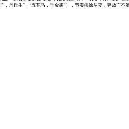
子，丹丘生”，“五花马，千金裘”），节奏疾徐尽变，奔放而不