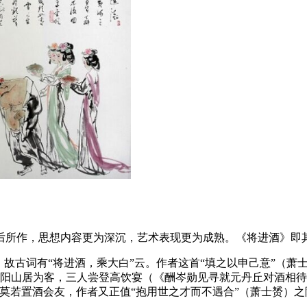
后所作，思想内容更为深沉，艺术表现更为成熟。《将进酒》即
，故古词有“将进酒，乘大白”云。作者这首“填之以申己意”（
颍阳山居为客，三人尝登高饮宴（《酬岑勋见寻就元丹丘对酒相
莫若置酒会友，作者又正值“抱用世之才而不遇合”（萧士赟）