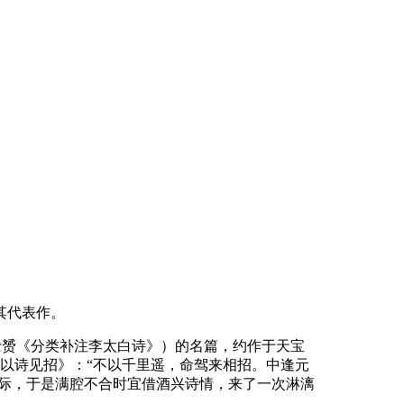
其代表作。
萧士赟《分类补注李太白诗》）的名篇，约作于天宝
待以诗见招》：“不以千里遥，命驾来相招。中逢元
之际，于是满腔不合时宜借酒兴诗情，来了一次淋漓