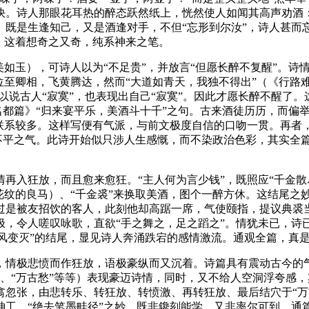
快。诗人那眼花耳热的醉态跃然纸上，恍然使人如闻其高声劝酒：
。既是生逢知己，又是酒逢对手，不但“忘形到尔汝”，诗人甚而
。这着想奇之又奇，纯系神来之笔。
美如玉），可诗人以为“不足贵”，并放言“但愿长醉不复醒”。
位至卿相，飞黄腾达，然而“大道如青天，我独不得出”（《行路难
所以说古人“寂寞”，也表现出自己“寂寞”。因此才愿长醉不醒了
名都篇》“归来宴平乐，美酒斗十千”之句。古来酒徒历历，而偏
联系较多。这样写便有气派，与前文极度自信的口吻一贯。再者，
纸不平之气。此诗开始似只涉人生感慨，而不染政治色彩，其实全
再入狂放，而且愈来愈狂。“主人何为言少钱”，既照应“千金散
纹的良马）、“千金裘”来换取美酒，图个一醉方休。这结尾之妙
过是被友招饮的客人，此刻他却高踞一席，气使颐指，提议典裘当
，令人嗟叹咏歌，直欲“手之舞之，足之蹈之”。情犹未已，诗已
，随风变灭”的结尾，显见诗人奔涌跌宕的感情激流。通观全篇，真
，情极悲愤而作狂放，语极豪纵而又沉着。诗篇具有震动古今的
金裘”、“万古愁”等等）表现豪迈诗情，同时，又不给人空洞浮夸
翕忽张，由悲转乐、转狂放、转愤激、再转狂放、最后结穴于“万
工、“绝去笔墨畦径”之妙，既非鑱刻能学，又非率尔可到。通篇