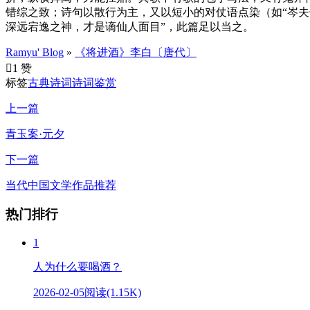
错综之致；诗句以散行为主，又以短小的对仗语点染（如“岑夫
深远宕逸之神，才是谪仙人面目”，此篇足以当之。
Ramyu' Blog
»
《将进酒》李白〔唐代〕

1 赞
标签
古典诗词
诗词鉴赏
上一篇
青玉案·元夕
下一篇
当代中国文学作品推荐
热门排行
1
人为什么要喝酒？
2026-02-05
阅读(1.15K)