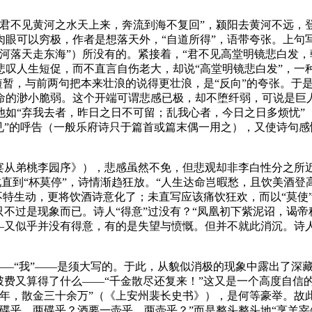
“君不见黄河之水天上来，奔流到海不复回”，颍阳去黄河不远，
肉眼可以穷极，作者是想落天外，“自道所得”，语带夸张。上句
河落天走东海”）所没有的。紧接着，“君不见高堂明镜悲白发，
悲叹人生短促，而不直言自伤老大，却说“高堂明镜悲白发”，一
更短暂，与前两句把本来壮浪的说得更壮浪，是“反向”的夸张。
命的渺小脆弱。这个开端可谓悲感已极，却不堕纤弱，可说是巨
如“弃我去者，昨日之日不可留；乱我心者，今日之日多烦忧”
见”的呼告（一般乐府诗只于篇首或篇末偶一用之），又使诗句
宴从弟桃李园序》），悲感虽然不免，但悲观却非李白性分之所近
从此直到“杯莫停”，诗情渐趋狂放。“人生达命岂暇愁，且饮美酒
不特生动，更将饮酒诗意化了；未直写应该痛饮狂欢，而以“莫使
只不过是现象而已。诗人“得意”过没有？“凤凰初下紫泥诏，谒
—又似乎并没有得意，有的是失望与愤慨。但并不就此消沉。诗
人——“我”——是须大写的。于此，从貌似消极的现象中露出了
破费又算得了什么——“千金散尽还复来！”这又是一个高度自信
一年，散金三十余万”（《上安州裴长史书》），是何等豪举。故
碟乎，两碟乎？酒要一壶乎，两壶乎？”而是整头整头地“烹羊宰