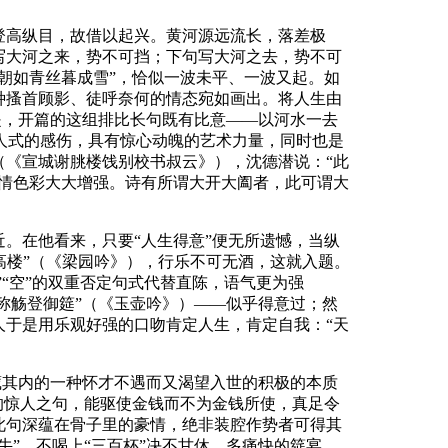
登高纵目，故借以起兴。黄河源远流长，落差极
写大河之来，势不可挡；下句写大河之去，势不可
朝如青丝暮成雪”，恰似一波未平、一波又起。如
种搔首顾影、徒呼奈何的情态宛如画出。将人生由
于是，开篇的这组排比长句既有比意——以河水一去
人式的感伤，具有惊心动魄的艺术力量，同时也是
（《宣城谢朓楼饯别校书叔云》），沈德潜说：“此
感情色彩大大增强。诗有所谓大开大阖者，此可谓大
。在他看来，只要“人生得意”便无所遗憾，当纵
登高楼”（《梁园吟》），行乐不可无酒，这就入题。
”“空”的双重否定句式代替直陈，语气更为强
帝称觞登御筵”（《玉壶吟》）——似乎得意过；然
人于是用乐观好强的口吻肯定人生，肯定自我：“天
深藏其内的一种怀才不遇而又渴望入世的积极的本质
的惊人之句，能驱使金钱而不为金钱所使，真足令
此句深蕴在骨子里的豪情，绝非装腔作势者可得其
牛”，不喝上“三百杯”决不甘休。多痛快的筵宴，