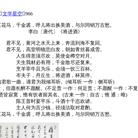

文学星空

966
五花马，千金裘，呼儿将出换美酒，与尔同销万古愁。
李白〔唐代〕《将进酒》
君不见，黄河之水天上来，奔流到海不复回。
君不见，高堂明镜悲白发，朝如青丝暮成雪。
人生得意须尽欢，莫使金樽空对月。
天生我材必有用，千金散尽还复来。
烹羊宰牛且为乐，会须一饮三百杯。
岑夫子，丹丘生，将进酒，杯莫停。
与君歌一曲，请君为我倾耳听。(倾耳听 一作：侧耳听)
，但愿长醉不愿醒。(不足贵 一作：何足贵；不愿醒 一作：不复
贤皆寂寞，惟有饮者留其名。(古来 一作：自古；惟 通：唯)
陈王昔时宴平乐，斗酒十千恣欢谑。
主人何为言少钱，径须沽取对君酌。
五花马，千金裘，呼儿将出换美酒，与尔同销万古愁。