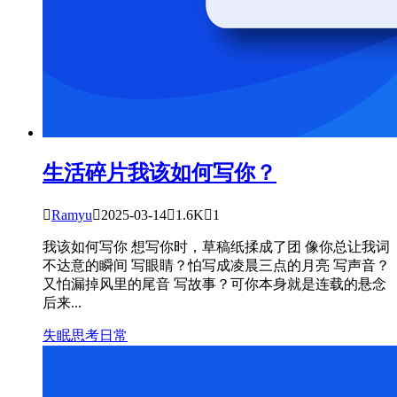
生活碎片
我该如何写你？

Ramyu

2025-03-14

1.6K

1
我该如何写你 想写你时，草稿纸揉成了团 像你总让我词
不达意的瞬间 写眼睛？怕写成凌晨三点的月亮 写声音？
又怕漏掉风里的尾音 写故事？可你本身就是连载的悬念
后来...
失眠
思考
日常