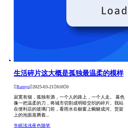
生活碎片
这大概是孤独最温柔的模样

Ramyu

2025-03-21

610

0
寂寞有烟，孤独有酒，一个人的路上，一个人走。 暮色
像一把温柔的刀，将城市切割成明暗交织的碎片。我站
在便利店的玻璃门前，看雨水在橱窗上蜿蜒成河。货架
上的泡面蒸腾着...
失眠
浅浅夜色
随笔