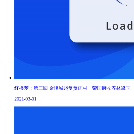
红楼梦：第三回 金陵城起复贾雨村 荣国府收养林黛玉
2021-03-01