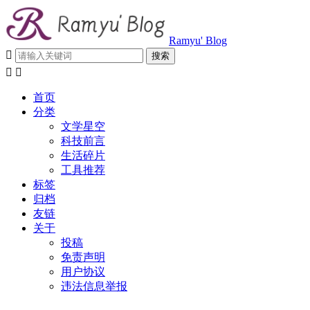
Ramyu' Blog



首页
分类
文学星空
科技前言
生活碎片
工具推荐
标签
归档
友链
关于
投稿
免责声明
用户协议
违法信息举报