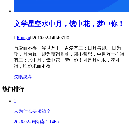
文学星空
水中月，镜中花，梦中你！

Ramyu

2010-02-14

407

0
写爱而不得：浮世万干，吾爱有三：日月与卿。 日为
朝，月为暮，卿为朝朝暮暮，却不曾想，尘世万千不得
有三：水中月，镜中花，梦中你！可是月可求，花可
得，唯你求而不得！...
失眠
思考
热门排行
1
人为什么要喝酒？
2026-02-05
阅读(1.14K)