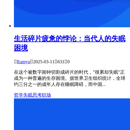
生活碎片
疲惫的悖论：当代人的失眠
困境

Ramyu

2025-03-11

631

0
在这个被数字闹钟切割成碎片的时代，”很累却失眠”正
成为一种普遍的生存困境。据世界卫生组织统计，全球
约三分之一的成年人存在睡眠障碍，而中国...
哲学
失眠
思考
职场