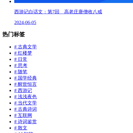
西游记白话文：第7回 高老庄唐僧收八戒
2024-06-05
热门标签
# 古典文学
# 红楼梦
# 日常
# 思考
# 随笔
# 国学经典
# 醒世恒言
# 西游记
# 浅浅夜色
# 当代文学
# 古典诗词
# 互联网
# 诗词鉴赏
# 散文