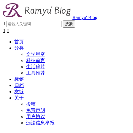
Ramyu' Blog



首页
分类
文学星空
科技前言
生活碎片
工具推荐
标签
归档
友链
关于
投稿
免责声明
用户协议
违法信息举报