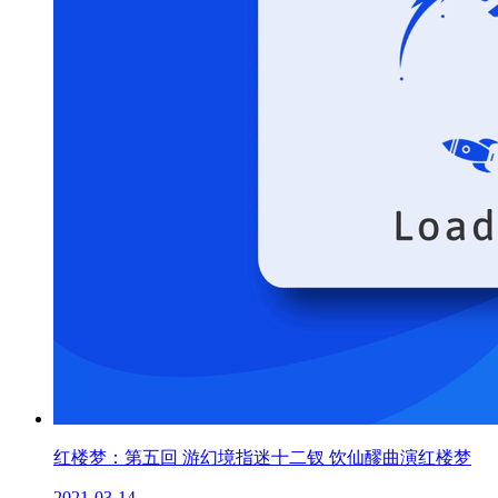
红楼梦：第五回 游幻境指迷十二钗 饮仙醪曲演红楼梦
2021-03-14