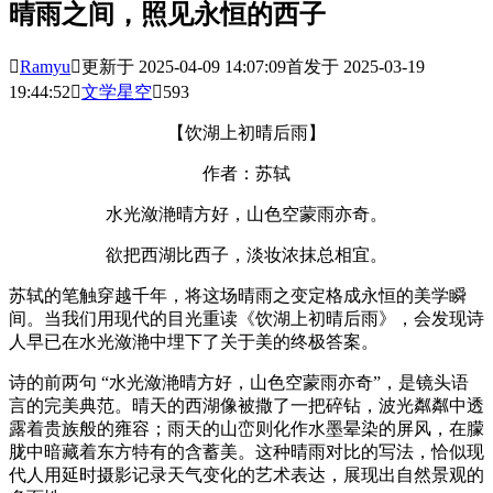
晴雨之间，照见永恒的西子

Ramyu

更新于 2025-04-09 14:07:09
首发于 2025-03-19
19:44:52

文学星空

593
【饮湖上初晴后雨】
作者：苏轼
水光潋滟晴方好，山色空蒙雨亦奇。
欲把西湖比西子，淡妆浓抹总相宜。
苏轼的笔触穿越千年，将这场晴雨之变定格成永恒的美学瞬
间。当我们用现代的目光重读《饮湖上初晴后雨》，会发现诗
人早已在水光潋滟中埋下了关于美的终极答案。
诗的前两句 “水光潋滟晴方好，山色空蒙雨亦奇”，是镜头语
言的完美典范。晴天的西湖像被撒了一把碎钻，波光粼粼中透
露着贵族般的雍容；雨天的山峦则化作水墨晕染的屏风，在朦
胧中暗藏着东方特有的含蓄美。这种晴雨对比的写法，恰似现
代人用延时摄影记录天气变化的艺术表达，展现出自然景观的