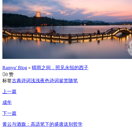
Ramyu' Blog
»
晴雨之间，照见永恒的西子

0 赞
标签
古典诗词
浅浅夜色
诗词鉴赏
随笔
上一篇
成年
下一篇
黄云与酒旗：高适笔下的盛唐送别哲学