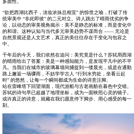
多面性。
“欲把西湖比西子，淡妆浓抹总相宜” 的惊世之喻，打破了传
统审美中 “非此即彼” 的二元对立。诗人跳出了晴雨优劣的争
论，以动态的审美视角揭示：美不是静态的标准，而是变化中
的和谐。这种认知与当代多元审美趋势不谋而合 —— 无论是
自然景观还是人文艺术，真正的美往往存在于变化与包容之
中。
千年后的今天，我们依然在追问：美究竟是什么？苏轼用西湖
的晴雨给出了答案：美是一种感知能力，是发现平凡中的不平
凡。当我们在城市的玻璃幕墙间捕捉到一缕晨光，或是在通勤
路上邂逅一场骤雨，不妨学学古人 “行到水穷处，坐看云起
时” 的悠然，让每一个瞬间都成为生命的诗意注脚。
站在雷峰塔下回望湖面，现代游船与古老画舫在暮色中交错。
苏轼的诗句早已超越了地理坐标，成为一面映照心灵的镜子。
或许真正的诗意，就藏在我们愿意停下脚步、用心感受的每一
刻。